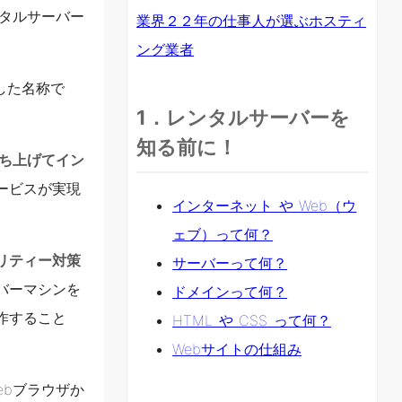
タルサーバー
業界２２年の仕事人が選ぶホスティ
ング業者
した名称で
1．レンタルサーバーを
知る前に！
ち上げてイン
ービスが実現
インターネット や Web（ウ
ェブ）って何？
リティー対策
サーバーって何？
バーマシンを
ドメインって何？
作すること
HTML や CSS って何？
Webサイトの仕組み
ebブラウザか