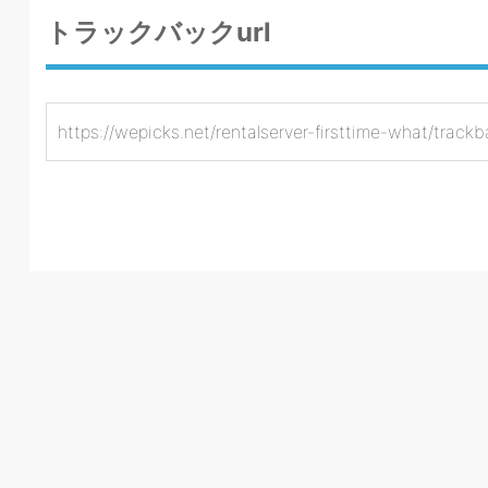
トラックバックurl
https://wepicks.net/rentalserver-firsttime-what/trackb