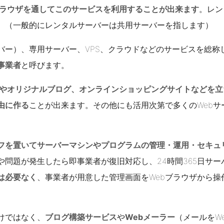
ブラウザを通してこのサービスを利用することが出来ます
。レン
。（一般的にレンタルサーバーは共用サーバーを指します）
バー）、専用サーバー、VPS、クラウドなどのサービスを総称
事業者
と呼びます。
トやオリジナルブログ、オンラインショッピングサイトなどを立
由に作る
ことが出来ます。その他にも活用次第で多くのWebサ
フを置いてサーバーマシンやプログラムの管理・運用・セキュ
や問題が発生したら即事業者が復旧対応し、24時間365日サー
は必要なく
、事業者が用意した管理画面をWebブラウザから操
けではなく、
ブログ構築サービス
や
Webメーラー
（メールをW