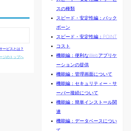
スの種類
スピード・安定性編：バック
ボーン
スピード・安定性編：POINT
コスト
サービスとは？
機能編：便利なWebアプリケ
ージのトップへ
ーションの提供
機能編：管理画面について
機能編：セキュリティー・サ
ーバー接続について
機能編：簡単インストール関
連
機能編：データベースについ
て