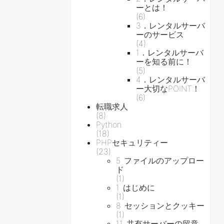
ーとは！
(6)
3．レンタルサーバ
ーのサービス
(4)
1．レンタルサーバ
ーを知る前に！
(5)
4．レンタルサーバ
ー大切なPOINT！
(6)
転職求人
(8)
Python
(18)
PHPセキュリティー
(23)
5 ファイルのアップロー
ド
(1)
1 はじめに
(1)
8 セッションとクッキー
(1)
11 共有サーバーの留意