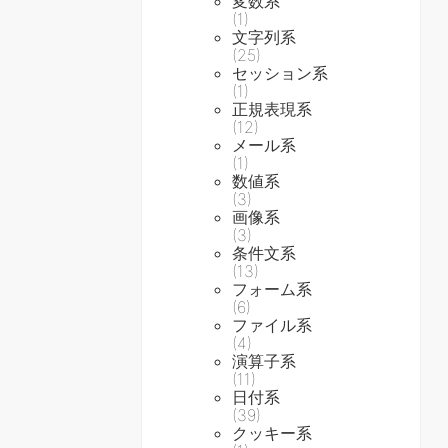
変数系
(1)
文字列系
(25)
セッション系
(1)
正規表現系
(12)
メール系
(1)
数値系
(3)
画像系
(3)
条件文系
(13)
フォーム系
(6)
ファイル系
(4)
演算子系
(11)
日付系
(39)
クッキー系