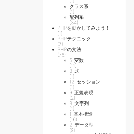
(1)
クラス系
(1)
配列系
(34)
PHPを動かしてみよう！
(1)
PHPテクニック
(7)
PHPの文法
(76)
5 変数
(11)
3 式
(1)
12 セッション
(1)
9 正規表現
(2)
8 文字列
(1)
1 基本構造
(16)
2 データ型
(9)