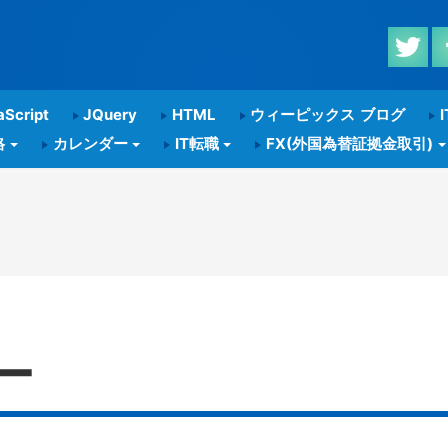
Script
JQuery
HTML
ウィーピックス ブログ
I
格
カレンダー
IT転職
FX(外国為替証拠金取引)
ー