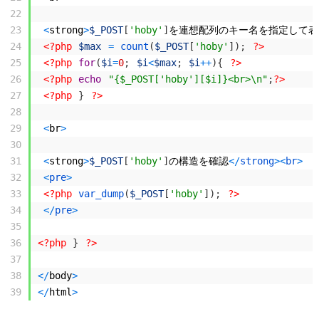
22
23
<
strong
>
$_POST
[
'hoby'
]
を連想配列のキー名を指定して表
24
<?php
$max
=
count
(
$_POST
[
'hoby'
]
)
;
?>
25
<?php
for
(
$i
=
0
;
$i
<
$max
;
$i
++
)
{
?>
26
<?php
echo
"{$_POST['hoby'][$i]}<br>\n"
;
?>
27
<?php
}
?>
28
29
<
br
>
30
31
<
strong
>
$_POST
[
'hoby'
]
の構造を確認
<
/
strong
>
<
br
>
32
<
pre
>
33
<?php
var_dump
(
$_POST
[
'hoby'
]
)
;
?>
34
<
/
pre
>
35
36
<?php
}
?>
37
38
<
/
body
>
39
<
/
html
>