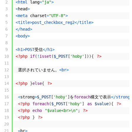
2
<
html 
lang
=
"ja"
>
3
<
head
>
4
<
meta 
charset
=
"UTF-8"
>
5
<
title
>
post_checkbox_reg2
<
/
title
>
6
<
/
head
>
7
<
body
>
8
9
<
h1
>
POST
受信
<
/
h1
>
10
<?php
if
(
!
isset
(
$_POST
[
'hoby'
]
)
)
{
?>
11
12
選択されていません。
<
br
>
13
14
<?php
}
else
{
?>
15
16
<
strong
>
$_POST
[
'hoby'
]
を
foreach
構文で表示
<
/
strong
17
<?php
foreach
(
$_POST
[
'hoby'
]
as
$value
)
{
?>
18
<?php
echo
"$value<br>\n"
;
?>
19
<?php
}
?>
20
21
<
br
>