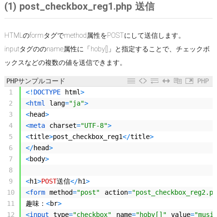
(1) post_checkbox_reg1.php 送信
HTMLのformタグでmethod属性をPOSTにして送信します。
inputタグののname属性に「
hoby[]」と指定することで、チェックボ
ックスなどの複数の値を送信できます。
PHPサンプルコード
PHP
1
<
!
DOCTYPE 
html
>
2
<
html 
lang
=
"ja"
>
3
<
head
>
4
<
meta 
charset
=
"UTF-8"
>
5
<
title
>
post_checkbox_reg1
<
/
title
>
6
<
/
head
>
7
<
body
>
8
9
<
h1
>
POST
送信
<
/
h1
>
10
<
form 
method
=
"post"
action
=
"post_checkbox_reg2.ph
11
趣味：
<
br
>
12
<
input 
type
=
"checkbox"
name
=
"hoby[]"
value
=
"musi