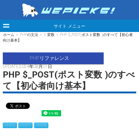
サイト メニュー
ホーム
>
PHPの文法
>
5 変数
> PHP $_POST(ポスト変数 )のすべて【初心者
向け基本】
PHPリファレンス
UPDATE:2024年08月01日
PHP $_POST(ポスト変数 )のすべ
て【初心者向け基本】
PHP5
PHP7
PHP8