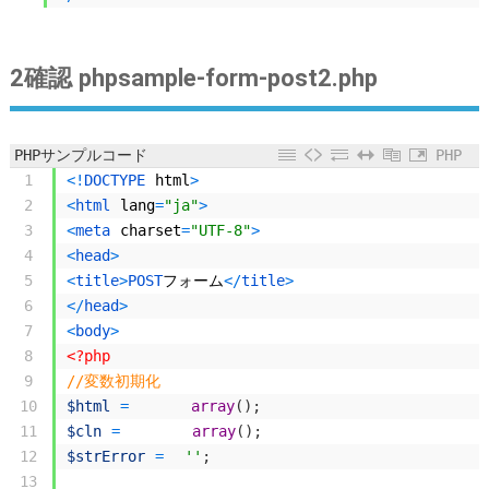
2確認 phpsample-form-post2.php
PHPサンプルコード
PHP
1
<
!
DOCTYPE 
html
>
2
<
html 
lang
=
"ja"
>
3
<
meta 
charset
=
"UTF-8"
>
4
<
head
>
5
<
title
>
POST
フォーム
<
/
title
>
6
<
/
head
>
7
<
body
>
8
<?php
9
//変数初期化
10
$html
=
array
(
)
;
11
$cln
=
array
(
)
;
12
$strError
=
''
;
13