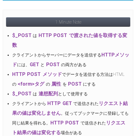
1 Minute Note
$_POST
HTTP POST で渡された値を取得する変
は
数
HTTPメソッ
クライアントからサーバーにデータを送信する
ド
GET
POST
には、
と
の両方がある
HTTP POST メソッド
でデータを送信する方法はHTML
<form>タグ
属性
POST
の
の
を
にする
$_POST
連想配列
は
として使用する
HTTP GET
リクエスト結
クライアントから
で送信された
果の値は変化しません
。従ってブックマークに登録しても
HTTP POST
リクエス
同じ結果を得れる。
で送信された
ト結果の値は変化する
場合がある