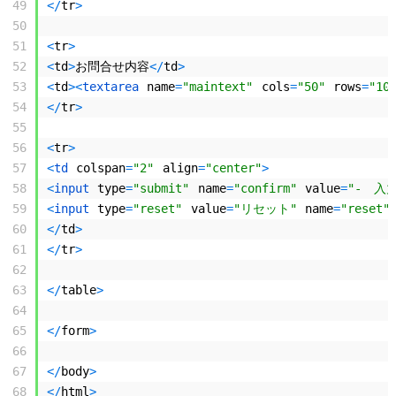
49
<
/
tr
>
50
51
<
tr
>
52
<
td
>
お問合せ内容
<
/
td
>
53
<
td
>
<
textarea 
name
=
"maintext"
cols
=
"50"
rows
=
"10
54
<
/
tr
>
55
56
<
tr
>
57
<
td 
colspan
=
"2"
align
=
"center"
>
58
<
input 
type
=
"submit"
name
=
"confirm"
value
=
"-　入
59
<
input 
type
=
"reset"
value
=
"リセット"
name
=
"reset"
60
<
/
td
>
61
<
/
tr
>
62
63
<
/
table
>
64
65
<
/
form
>
66
67
<
/
body
>
68
<
/
html
>