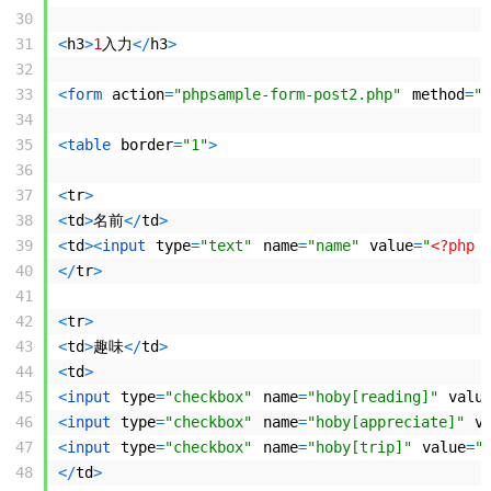
30
31
<
h3
>
1
入力
<
/
h3
>
32
33
<
form 
action
=
"phpsample-form-post2.php"
method
=
"P
34
35
<
table 
border
=
"1"
>
36
37
<
tr
>
38
<
td
>
名前
<
/
td
>
39
<
td
>
<
input 
type
=
"text"
name
=
"name"
value
=
"
<?php
40
<
/
tr
>
41
42
<
tr
>
43
<
td
>
趣味
<
/
td
>
44
<
td
>
45
<
input 
type
=
"checkbox"
name
=
"hoby[reading]"
valu
46
<
input 
type
=
"checkbox"
name
=
"hoby[appreciate]"
v
47
<
input 
type
=
"checkbox"
name
=
"hoby[trip]"
value
=
"
48
<
/
td
>