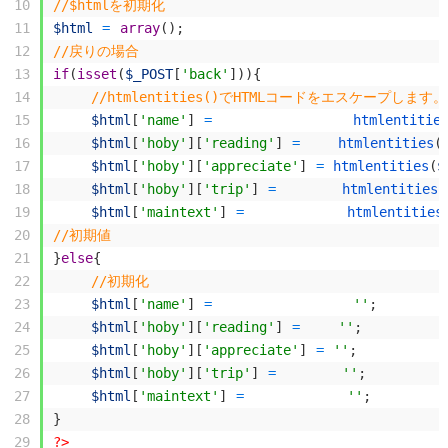
10
//$htmlを初期化
11
$html
=
array
(
)
;
12
//戻りの場合
13
if
(
isset
(
$_POST
[
'back'
]
)
)
{
14
//htmlentities()でHTMLコードをエスケープします。
15
$html
[
'name'
]
=
htmlentitie
16
$html
[
'hoby'
]
[
'reading'
]
=
htmlentities
(
17
$html
[
'hoby'
]
[
'appreciate'
]
=
htmlentities
(
$
18
$html
[
'hoby'
]
[
'trip'
]
=
htmlentities
(
19
$html
[
'maintext'
]
=
htmlentities
20
//初期値
21
}
else
{
22
//初期化
23
$html
[
'name'
]
=
''
;
24
$html
[
'hoby'
]
[
'reading'
]
=
''
;
25
$html
[
'hoby'
]
[
'appreciate'
]
=
''
;
26
$html
[
'hoby'
]
[
'trip'
]
=
''
;
27
$html
[
'maintext'
]
=
''
;
28
}
29
?>