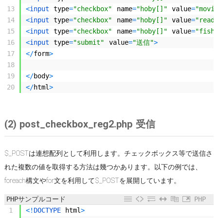
13
<
input 
type
=
"checkbox"
name
=
"hoby[]"
value
=
"movi
14
<
input 
type
=
"checkbox"
name
=
"hoby[]"
value
=
"read
15
<
input 
type
=
"checkbox"
name
=
"hoby[]"
value
=
"fish
16
<
input 
type
=
"submit"
value
=
"送信"
>
17
<
/
form
>
18
19
<
/
body
>
20
<
/
html
>
(2) post_checkbox_reg2.php 受信
$_POSTは連想配列として利用します。チェックボックス等で送信さ
れた複数の値を取得する方法は幾つかあります。以下の例では、
foreach構文やfor文を利用して$_POSTを展開しています。
PHPサンプルコード
PHP
1
<
!
DOCTYPE 
html
>