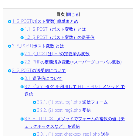
目次
[
閉じる
]
1.
$_POST(ポスト変数) 簡単まとめ
1.1.
$_POST（ポスト変数）とは
1.2.
$_POST（ポスト変数）の送受信
2.
$_POST(ポスト変数)とは
2.1.
$_POSTはPHPの定義済み変数
2.2.
PHPの定義済み変数(=スーパーグローバル変数)
3.
$_POSTの送受信について
3.1.
送受信について
3.2.
<form>タグ を利用して HTTP POST メソッド で
送信
3.2.1.
(1) post_reg1.php 送信フォーム
3.2.2.
(2) post_reg2.php 受信
3.3.
HTTP POST メソッドでフォームの複数の値（チ
ェックボックスなど）を送信
3.3.1.
(1) post_checkbox_reg1.php 送信