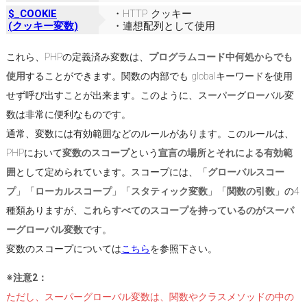
$_COOKIE
・HTTP クッキー
(クッキー変数)
・連想配列として使用
これら、PHPの定義済み変数は、
プログラムコード中何処からでも
使用
することができます。関数の内部でも globalキーワードを使用
せず呼び出すことが出来ます。このように、スーパーグローバル変
数は非常に便利なものです。
通常、変数には有効範囲などのルールがあります。このルールは、
PHPにおいて
変数のスコープ
という
宣言の場所とそれによる有効範
囲
として定められています。スコープには、「
グローバルスコー
プ
」「
ローカルスコープ
」「
スタティック変数
」「
関数の引数
」の4
種類ありますが、
これらすべてのスコープを持っているのがスーパ
ーグローバル変数
です。
変数のスコープについては
こちら
を参照下さい。
※注意2：
ただし、スーパーグローバル変数は、関数やクラスメソッドの中の