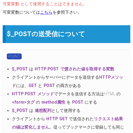
可変変数 として使用することはできません。
可変変数については
こちら
を参照下さい。
$_POSTの送受信について
POINT
$_POST
は
HTTP POST で渡された値を取得する変数
クライアントからサーバーにデータを送信する
HTTPメソッ
ド
には、
GET
と
POST
の両方がある
HTTP POST メソッド
でデータを送信する方法はHTML の
<form>タグ
の
method属性
を
POST
にする
$_POST
は
連想配列
として使用する
クライアントから
HTTP GET
で送信された
リクエスト結果
の値は変化しません
。従ってブックマークに登録しても同じ