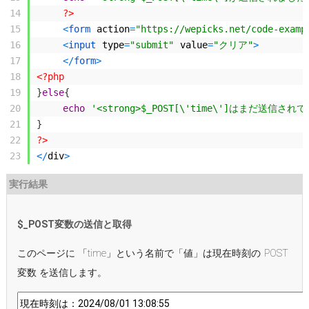
14
?>
15
<
form 
action
=
"https://wepicks.net/code-examp
16
<
input 
type
=
"submit"
value
=
"クリア"
>
17
<
/
form
>
18
<?php
19
}
else
{
20
echo
'<strong>$_POST[\'time\']はまだ送信さ
21
}
22
?>
23
<
/
div
>
実行結果
$_POST変数の送信と取得
このページに 「time」という名前で「値」は現在時刻の POST
変数 を送信します。