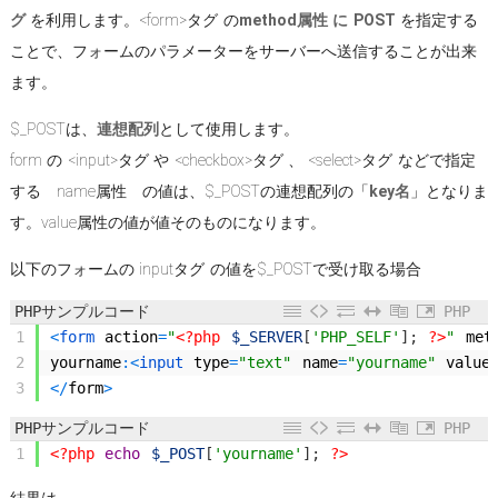
グ
を利用します。<form>タグ の
method属性 に POST
を指定する
ことで、フォームのパラメーターをサーバーへ送信することが出来
ます。
$_POSTは、
連想配列
として使用します。
form の <input>タグ や <checkbox>タグ 、 <select>タグ などで指定
する name属性 の値は、$_POSTの連想配列の「
key名
」となりま
す。value属性の値が値そのものになります。
以下のフォームの inputタグ の値を$_POSTで受け取る場合
PHPサンプルコード
PHP
1
<
form 
action
=
"
<?php
$_SERVER
[
'PHP_SELF'
]
;
?>
"
met
2
yourname
:
<
input 
type
=
"text"
name
=
"yourname"
value
3
<
/
form
>
PHPサンプルコード
PHP
1
<?php
echo
$_POST
[
'yourname'
]
;
?>
結果は