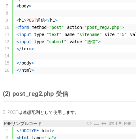
7
<
body
>
8
9
<
h1
>
POST
送信
<
/
h1
>
10
<
form 
method
=
"post"
action
=
"post_reg2.php"
>
11
<
input 
type
=
"text"
name
=
"sitename"
size
=
"15"
val
12
<
input 
type
=
"submit"
value
=
"送信"
>
13
<
/
form
>
14
15
<
/
body
>
16
<
/
html
>
(2) post_reg2.php 受信
$_POSTは連想配列として使用します。
PHPサンプルコード
PHP
1
<
!
DOCTYPE 
html
>
2
<
html 
lang
=
"ja"
>