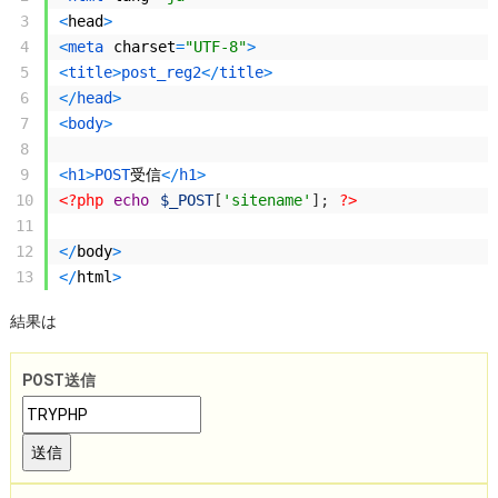
3
<
head
>
4
<
meta 
charset
=
"UTF-8"
>
5
<
title
>
post_reg2
<
/
title
>
6
<
/
head
>
7
<
body
>
8
9
<
h1
>
POST
受信
<
/
h1
>
10
<?php
echo
$_POST
[
'sitename'
]
;
?>
11
12
<
/
body
>
13
<
/
html
>
結果は
POST送信