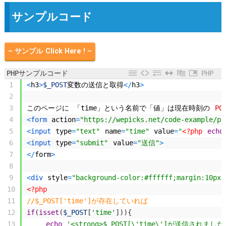
サンプルコード
– サンプル Click Here ! –
PHPサンプルコード
PHP
1
<
h3
>
$_POST
変数の送信と取得
<
/
h3
>
2
3
このページに
「
time
」という名前で「値」は現在時刻の
PO
4
<
form 
action
=
"https://wepicks.net/code-example/ph
5
<
input 
type
=
"text"
name
=
"time"
value
=
"
<?php
echo
6
<
input 
type
=
"submit"
value
=
"送信"
>
7
<
/
form
>
8
9
<
div 
style
=
"background-color:#ffffff;margin:10px
10
<?php
11
//$_POST['time']が存在していれば
12
if
(
isset
(
$_POST
[
'time'
]
)
)
{
13
echo
'<strong>$_POST[\'time\']が送信されまし