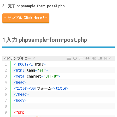
3 完了 phpsample-form-post3.php
– サンプル Click Here ! –
1入力 phpsample-form-post.php
PHPサンプルコード
PHP
1
<
!
DOCTYPE 
html
>
2
<
html 
lang
=
"ja"
>
3
<
meta 
charset
=
"UTF-8"
>
4
<
head
>
5
<
title
>
POST
フォーム
<
/
title
>
6
<
/
head
>
7
<
body
>
8
9
<?php