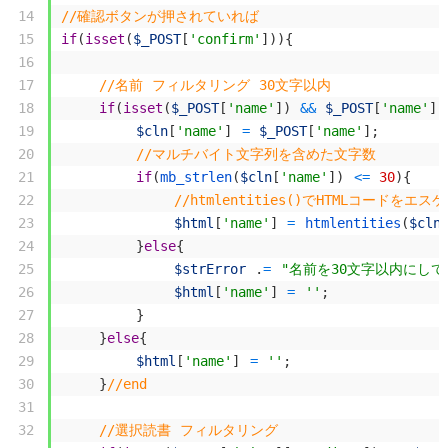
14
//確認ボタンが押されていれば
15
if
(
isset
(
$_POST
[
'confirm'
]
)
)
{
16
17
//名前 フィルタリング 30文字以内
18
if
(
isset
(
$_POST
[
'name'
]
)
&&
$_POST
[
'name'
]
19
$cln
[
'name'
]
=
$_POST
[
'name'
]
;
20
//マルチバイト文字列を含めた文字数
21
if
(
mb_strlen
(
$cln
[
'name'
]
)
<=
30
)
{
22
//htmlentities()でHTMLコードをエ
23
$html
[
'name'
]
=
htmlentities
(
$cln
24
}
else
{
25
$strError
.
=
"名前を30文字以内にして下
26
$html
[
'name'
]
=
''
;
27
}
28
}
else
{
29
$html
[
'name'
]
=
''
;
30
}
//end
31
32
//選択読書 フィルタリング