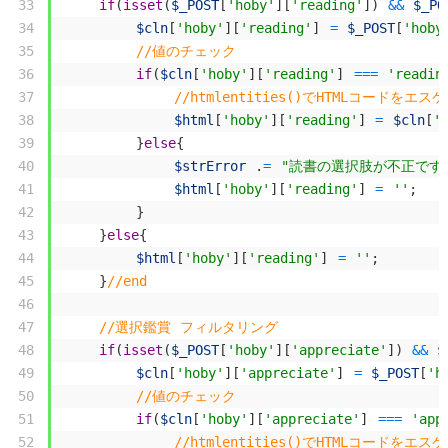
33
if
(
isset
(
$_POST
[
'hoby'
]
[
'reading'
]
)
&&
$_PO
34
$cln
[
'hoby'
]
[
'reading'
]
=
$_POST
[
'hoby
35
//値のチェック
36
if
(
$cln
[
'hoby'
]
[
'reading'
]
===
'readin
37
//htmlentities()でHTMLコードをエ
38
$html
[
'hoby'
]
[
'reading'
]
=
$cln
[
'
39
}
else
{
40
$strError
.
=
"読書の選択肢が不正です。<
41
$html
[
'hoby'
]
[
'reading'
]
=
''
;
42
}
43
}
else
{
44
$html
[
'hoby'
]
[
'reading'
]
=
''
;
45
}
//end
46
47
//選択鑑賞 フィルタリング
48
if
(
isset
(
$_POST
[
'hoby'
]
[
'appreciate'
]
)
&&
$
49
$cln
[
'hoby'
]
[
'appreciate'
]
=
$_POST
[
'h
50
//値のチェック
51
if
(
$cln
[
'hoby'
]
[
'appreciate'
]
===
'app
52
//htmlentities()でHTMLコードをエ