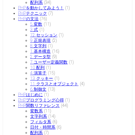
配列系
(34)
PHPを動かしてみよう！
(1)
PHPテクニック
(7)
PHPの文法
(76)
5 変数
(11)
3 式
(1)
12 セッション
(1)
9 正規表現
(2)
8 文字列
(1)
1 基本構造
(16)
2 データ型
(9)
7 ユーザー定義関数
(1)
10 配列
(1)
4 演算子
(15)
13 クッキー
(1)
11 クラスとオブジェクト
(4)
6 制御文
(13)
PHPはじめに
(1)
PHPプログラミング心得
(1)
PHP関数リファレンス
(44)
変数系
(11)
文字列系
(14)
フィルタ系
(6)
日付・時間系
(6)
配列系
(7)