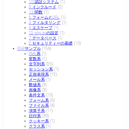
10 認証システム
(1)
9 インクルード
(2)
13 関数
(1)
6 フォームとURL
(1)
3 フィルタリング
(1)
4 エスケープ
(1)
12 php.iniの設定
(1)
7 データベース
(1)
2 セキュリティーの基礎
(10)
PHPサンプル
(156)
XML系
(1)
変数系
(1)
文字列系
(25)
セッション系
(1)
正規表現系
(12)
メール系
(1)
数値系
(3)
画像系
(3)
条件文系
(13)
フォーム系
(6)
ファイル系
(4)
演算子系
(11)
日付系
(39)
クッキー系
(1)
クラス系
(1)