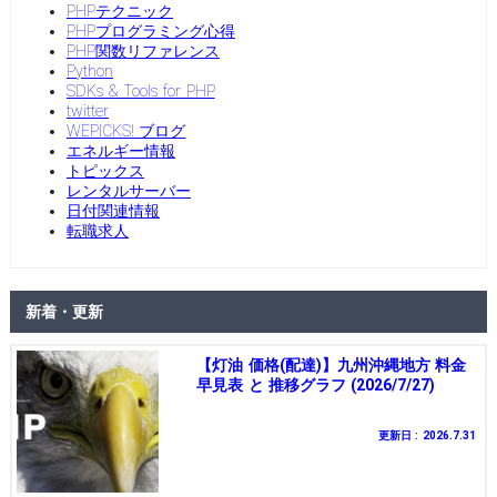
PHPテクニック
PHPプログラミング心得
PHP関数リファレンス
Python
SDKs & Tools for PHP
twitter
WEPICKS! ブログ
エネルギー情報
トピックス
レンタルサーバー
日付関連情報
転職求人
新着・更新
【灯油 価格(配達)】九州沖縄地方 料金
早見表 と 推移グラフ (2026/7/27)
更新日 : 2026.7.31