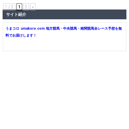
1 / 2
1
2
»
サイト紹介
うまコロ umakoro.com 地方競馬・中央競馬・南関競馬全レース予想を無
料でお届けします！