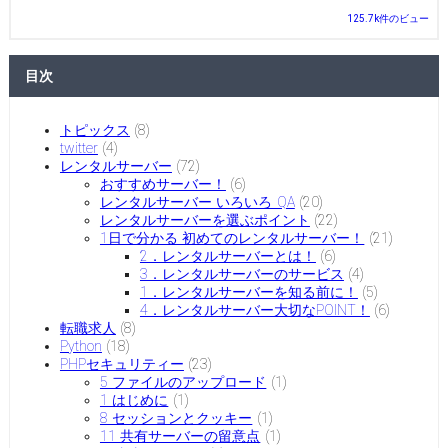
125.7k件のビュー
目次
トピックス
(8)
twitter
(4)
レンタルサーバー
(72)
おすすめサーバー！
(6)
レンタルサーバー いろいろ QA
(20)
レンタルサーバーを選ぶポイント
(22)
1日で分かる 初めてのレンタルサーバー！
(21)
2．レンタルサーバーとは！
(6)
3．レンタルサーバーのサービス
(4)
1．レンタルサーバーを知る前に！
(5)
4．レンタルサーバー大切なPOINT！
(6)
転職求人
(8)
Python
(18)
PHPセキュリティー
(23)
5 ファイルのアップロード
(1)
1 はじめに
(1)
8 セッションとクッキー
(1)
11 共有サーバーの留意点
(1)