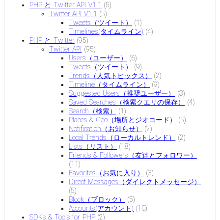
PHP と Twitter API V1.1
(5)
Twitter API V1.1
(5)
Tweets（ツイート）
(1)
Timelines(タイムライン)
(4)
PHP と Twitter
(95)
Twitter API
(95)
Users（ユーザー）
(6)
Tweets（ツイート）
(9)
Trends（人気トピックス）
(2)
Timeline（タイムライン）
(9)
Suggested Users（推奨ユーザー）
(3)
Saved Searches（検索クエリの保存）
(4)
Search（検索）
(1)
Places & Geo（場所とジオコード）
(5)
Notification（お知らせ）
(2)
Local Trends（ローカルトレンド）
(2)
Lists（リスト）
(18)
Friends & Followers（友達とフォロワー）
(11)
Favorites（お気に入り）
(3)
Direct Messages（ダイレクトメッセージ）
(5)
Block（ブロック）
(5)
Accounts(アカウント)
(10)
SDKs & Tools for PHP
(2)