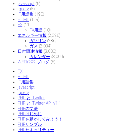
javascript
(6)
jquery
(5)
IT用語集
(190)
HTML
(119)
FX
(11)
FX用語
(10)
エネルギー情報
(2,320)
ガソリン
(286)
ガス
(2,034)
日付関連情報
(3,000)
カレンダー
(3,000)
WEPICKS! ブログ
(5)
FX
HTML
IT用語集
javascript
jquery
PHP と Twitter
PHP と Twitter API V1.1
PHPの文法
PHPはじめに
PHPを動かしてみよう！
PHPサンプル
PHPセキュリティー