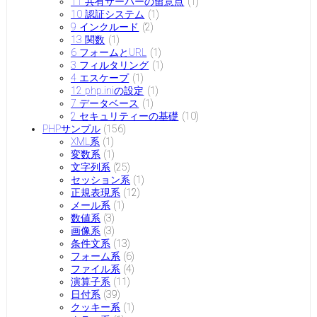
11 共有サーバーの留意点
(1)
10 認証システム
(1)
9 インクルード
(2)
13 関数
(1)
6 フォームとURL
(1)
3 フィルタリング
(1)
4 エスケープ
(1)
12 php.iniの設定
(1)
7 データベース
(1)
2 セキュリティーの基礎
(10)
PHPサンプル
(156)
XML系
(1)
変数系
(1)
文字列系
(25)
セッション系
(1)
正規表現系
(12)
メール系
(1)
数値系
(3)
画像系
(3)
条件文系
(13)
フォーム系
(6)
ファイル系
(4)
演算子系
(11)
日付系
(39)
クッキー系
(1)