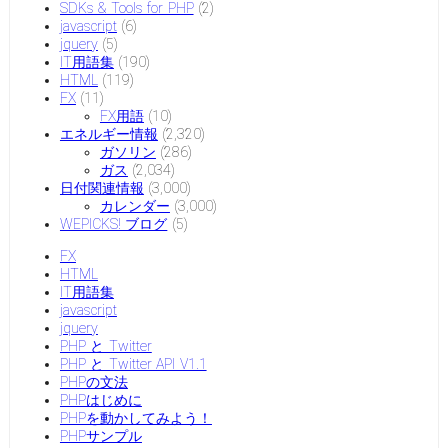
SDKs & Tools for PHP
(2)
javascript
(6)
jquery
(5)
IT用語集
(190)
HTML
(119)
FX
(11)
FX用語
(10)
エネルギー情報
(2,320)
ガソリン
(286)
ガス
(2,034)
日付関連情報
(3,000)
カレンダー
(3,000)
WEPICKS! ブログ
(5)
FX
HTML
IT用語集
javascript
jquery
PHP と Twitter
PHP と Twitter API V1.1
PHPの文法
PHPはじめに
PHPを動かしてみよう！
PHPサンプル