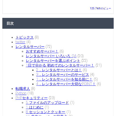
125.7k件のビュー
目次
トピックス
(8)
twitter
(4)
レンタルサーバー
(72)
おすすめサーバー！
(6)
レンタルサーバー いろいろ QA
(20)
レンタルサーバーを選ぶポイント
(22)
1日で分かる 初めてのレンタルサーバー！
(21)
2．レンタルサーバーとは！
(6)
3．レンタルサーバーのサービス
(4)
1．レンタルサーバーを知る前に！
(5)
4．レンタルサーバー大切なPOINT！
(6)
転職求人
(8)
Python
(18)
PHPセキュリティー
(23)
5 ファイルのアップロード
(1)
1 はじめに
(1)
8 セッションとクッキー
(1)