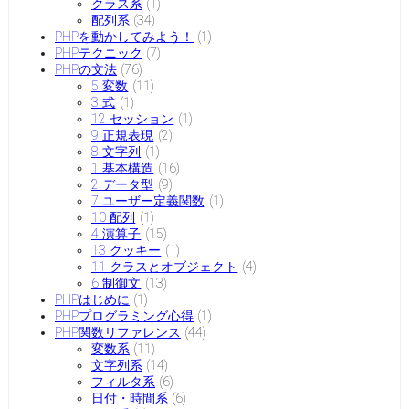
クラス系
(1)
配列系
(34)
PHPを動かしてみよう！
(1)
PHPテクニック
(7)
PHPの文法
(76)
5 変数
(11)
3 式
(1)
12 セッション
(1)
9 正規表現
(2)
8 文字列
(1)
1 基本構造
(16)
2 データ型
(9)
7 ユーザー定義関数
(1)
10 配列
(1)
4 演算子
(15)
13 クッキー
(1)
11 クラスとオブジェクト
(4)
6 制御文
(13)
PHPはじめに
(1)
PHPプログラミング心得
(1)
PHP関数リファレンス
(44)
変数系
(11)
文字列系
(14)
フィルタ系
(6)
日付・時間系
(6)