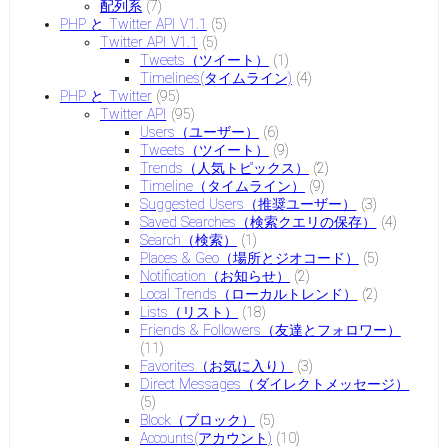
配列系
(7)
PHP と Twitter API V1.1
(5)
Twitter API V1.1
(5)
Tweets（ツイート）
(1)
Timelines(タイムライン)
(4)
PHP と Twitter
(95)
Twitter API
(95)
Users（ユーザー）
(6)
Tweets（ツイート）
(9)
Trends（人気トピックス）
(2)
Timeline（タイムライン）
(9)
Suggested Users（推奨ユーザー）
(3)
Saved Searches（検索クエリの保存）
(4)
Search（検索）
(1)
Places & Geo（場所とジオコード）
(5)
Notification（お知らせ）
(2)
Local Trends（ローカルトレンド）
(2)
Lists（リスト）
(18)
Friends & Followers（友達とフォロワー）
(11)
Favorites（お気に入り）
(3)
Direct Messages（ダイレクトメッセージ）
(5)
Block（ブロック）
(5)
Accounts(アカウント)
(10)