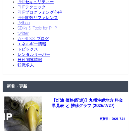
PHPセキュリティー
PHPテクニック
PHPプログラミング心得
PHP関数リファレンス
Python
SDKs & Tools for PHP
twitter
WEPICKS! ブログ
エネルギー情報
トピックス
レンタルサーバー
日付関連情報
転職求人
新着・更新
【灯油 価格(配達)】九州沖縄地方 料金
早見表 と 推移グラフ (2026/7/27)
更新日 : 2026.7.31