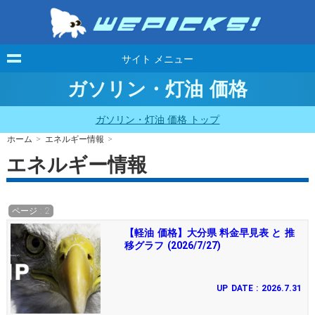
サイト メニュー
ガソリン・灯油 価格
ガソリン・灯油 価格 トップ
ホーム
>
エネルギー情報
>
エネルギー情報
ページ : 2
【軽油 価格】大分県 料金早見表 と 推
移グラフ (2026/7/27)
UP DATE : 2026.7.31