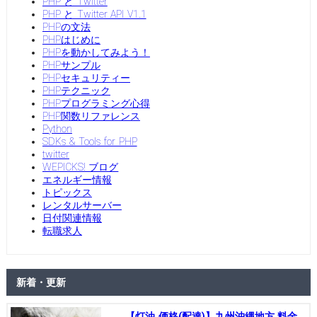
PHP と Twitter
PHP と Twitter API V1.1
PHPの文法
PHPはじめに
PHPを動かしてみよう！
PHPサンプル
PHPセキュリティー
PHPテクニック
PHPプログラミング心得
PHP関数リファレンス
Python
SDKs & Tools for PHP
twitter
WEPICKS! ブログ
エネルギー情報
トピックス
レンタルサーバー
日付関連情報
転職求人
新着・更新
【灯油 価格(配達)】九州沖縄地方 料金