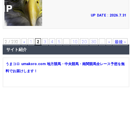
UP DATE : 2026.7.31
2 / 232
«
1
2
3
4
5
...
10
20
30
...
»
最後 »
サイト紹介
うまコロ umakoro.com 地方競馬・中央競馬・南関競馬全レース予想を無
料でお届けします！