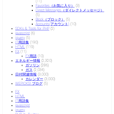
(11)
Favorites（お気に入り）
(3)
Direct Messages（ダイレクトメッセージ）
(5)
Block（ブロック）
(5)
Accounts(アカウント)
(10)
SDKs & Tools for PHP
(2)
javascript
(6)
jquery
(5)
IT用語集
(190)
HTML
(119)
FX
(11)
FX用語
(10)
エネルギー情報
(2,320)
ガソリン
(286)
ガス
(2,034)
日付関連情報
(3,000)
カレンダー
(3,000)
WEPICKS! ブログ
(5)
FX
HTML
IT用語集
javascript
jquery