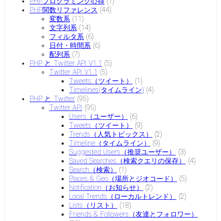
PHPプログラミング心得
(1)
PHP関数リファレンス
(44)
変数系
(11)
文字列系
(14)
フィルタ系
(6)
日付・時間系
(6)
配列系
(7)
PHP と Twitter API V1.1
(5)
Twitter API V1.1
(5)
Tweets（ツイート）
(1)
Timelines(タイムライン)
(4)
PHP と Twitter
(95)
Twitter API
(95)
Users（ユーザー）
(6)
Tweets（ツイート）
(9)
Trends（人気トピックス）
(2)
Timeline（タイムライン）
(9)
Suggested Users（推奨ユーザー）
(3)
Saved Searches（検索クエリの保存）
(4)
Search（検索）
(1)
Places & Geo（場所とジオコード）
(5)
Notification（お知らせ）
(2)
Local Trends（ローカルトレンド）
(2)
Lists（リスト）
(18)
Friends & Followers（友達とフォロワー）