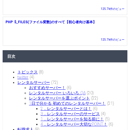
125.7k件のビュー
PHP $_FILES(ファイル変数)のすべて【初心者向け基本】
125.7k件のビュー
目次
トピックス
(8)
twitter
(4)
レンタルサーバー
(72)
おすすめサーバー！
(6)
レンタルサーバー いろいろ QA
(20)
レンタルサーバーを選ぶポイント
(22)
1日で分かる 初めてのレンタルサーバー！
(21)
2．レンタルサーバーとは！
(6)
3．レンタルサーバーのサービス
(4)
1．レンタルサーバーを知る前に！
(5)
4．レンタルサーバー大切なPOINT！
(6)
転職求人
(8)