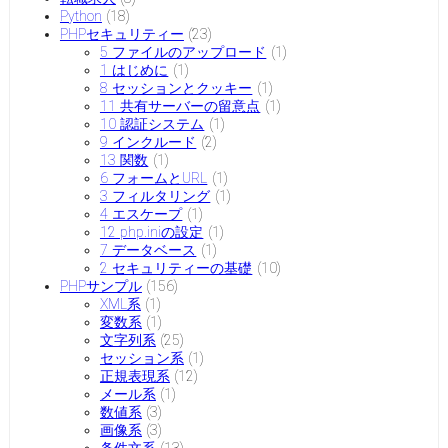
Python
(18)
PHPセキュリティー
(23)
5 ファイルのアップロード
(1)
1 はじめに
(1)
8 セッションとクッキー
(1)
11 共有サーバーの留意点
(1)
10 認証システム
(1)
9 インクルード
(2)
13 関数
(1)
6 フォームとURL
(1)
3 フィルタリング
(1)
4 エスケープ
(1)
12 php.iniの設定
(1)
7 データベース
(1)
2 セキュリティーの基礎
(10)
PHPサンプル
(156)
XML系
(1)
変数系
(1)
文字列系
(25)
セッション系
(1)
正規表現系
(12)
メール系
(1)
数値系
(3)
画像系
(3)
条件文系
(13)