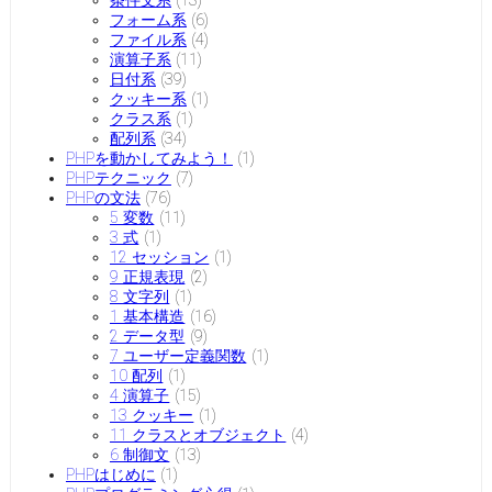
フォーム系
(6)
ファイル系
(4)
演算子系
(11)
日付系
(39)
クッキー系
(1)
クラス系
(1)
配列系
(34)
PHPを動かしてみよう！
(1)
PHPテクニック
(7)
PHPの文法
(76)
5 変数
(11)
3 式
(1)
12 セッション
(1)
9 正規表現
(2)
8 文字列
(1)
1 基本構造
(16)
2 データ型
(9)
7 ユーザー定義関数
(1)
10 配列
(1)
4 演算子
(15)
13 クッキー
(1)
11 クラスとオブジェクト
(4)
6 制御文
(13)
PHPはじめに
(1)