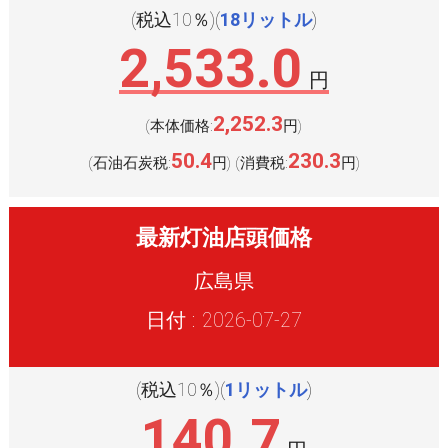
(税込10％)(
18リットル
)
2,533.0
円
2,252.3
(本体価格:
円
)
50.4
230.3
(石油石炭税:
円
(消費税:
円
)
)
最新灯油店頭価格
広島県
日付 : 2026-07-27
(税込10％)(
1リットル
)
140.7