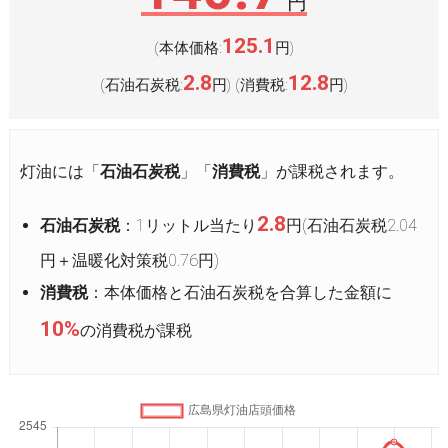
円
125.1
(本体価格:
円
)
2.8
12.8
(石油石炭税:
円
(消費税:
円
)
)
灯油には「
石油石炭税
」「
消費税
」が課税されます。
2.8
石油石炭税
：1リットル当たり
円(石油石炭税2.04
円＋温暖化対策税0.76円)
消費税
：本体価格と石油石炭税を合算した金額に
10%
の消費税が課税