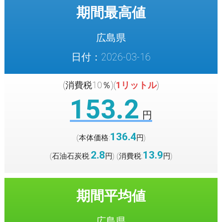
期間最高値
広島県
日付：2026-03-16
(消費税10％)(
1リットル
)
153.2
円
136.4
(本体価格:
円
)
2.8
13.9
(石油石炭税:
円
(消費税:
円
)
)
期間平均値
広島県