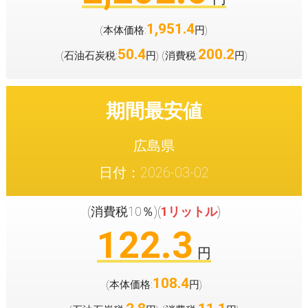
1,951.4
(本体価格:
円
)
50.4
200.2
(石油石炭税:
円
(消費税:
円
)
)
期間最安値
広島県
日付：2026-03-02
(消費税10％)(
1リットル
)
122.3
円
108.4
(本体価格:
円
)