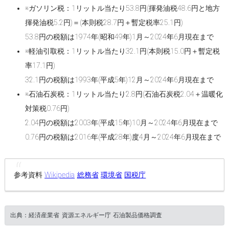
※ガソリン税：1リットル当たり53.8円(揮発油税48.6円と地方
揮発油税5.2円)＝(本則税28.7円＋暫定税率25.1円)
53.8円の税額は1974年(昭和49年)1月～2024年6月現在まで
※軽油引取税：1リットル当たり32.1円(本則税15.0円＋暫定税
率17.1円)
32.1円の税額は1993年(平成5年)12月～2024年6月現在まで
※石油石炭税：1リットル当たり2.8円(石油石炭税2.04＋温暖化
対策税0.76円)
2.04円の税額は2003年(平成15年)10月～2024年6月現在まで
0.76円の税額は2016年(平成28年)度4月～2024年6月現在まで
参考資料
Wikipedia
総務省
環境省
国税庁
出典：経済産業省 資源エネルギー庁 石油製品価格調査