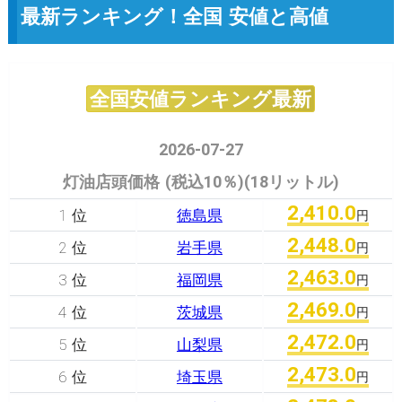
最新ランキング！全国 安値と高値
全国安値ランキング最新
2026-07-27
灯油店頭価格 (税込10％)(18リットル)
2,410.0
1 位
徳島県
円
2,448.0
2 位
岩手県
円
2,463.0
3 位
福岡県
円
2,469.0
4 位
茨城県
円
2,472.0
5 位
山梨県
円
2,473.0
6 位
埼玉県
円