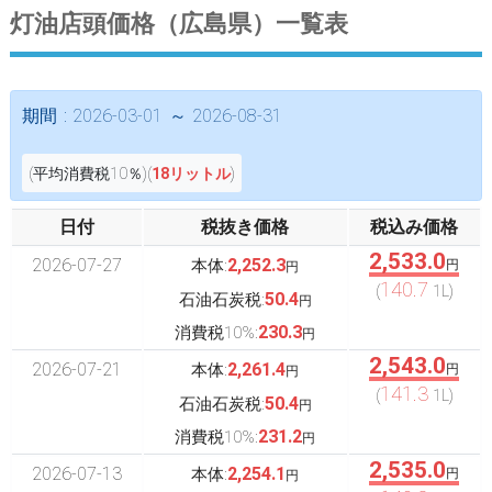
灯油店頭価格（広島県）一覧表
期間 : 2026-03-01 ～ 2026-08-31
(平均消費税10％)(
18リットル
)
日付
税抜き価格
税込み価格
2,533.0
2026-07-27
2,252.3
本体:
円
円
140.7
(
1L)
50.4
石油石炭税:
円
230.3
消費税10%:
円
2,543.0
2026-07-21
2,261.4
本体:
円
円
141.3
(
1L)
50.4
石油石炭税:
円
231.2
消費税10%:
円
2,535.0
2026-07-13
2,254.1
本体:
円
円