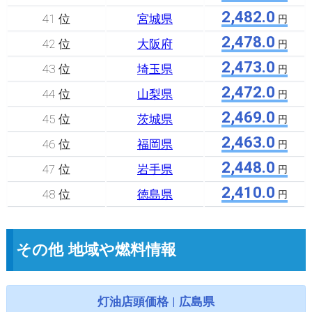
2,482.0
41 位
宮城県
円
2,478.0
42 位
大阪府
円
2,473.0
43 位
埼玉県
円
2,472.0
44 位
山梨県
円
2,469.0
45 位
茨城県
円
2,463.0
46 位
福岡県
円
2,448.0
47 位
岩手県
円
2,410.0
48 位
徳島県
円
その他 地域や燃料情報
灯油店頭価格 | 広島県