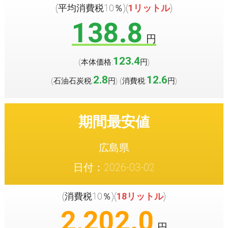
(平均消費税10％)(
1リットル
)
138.8
円
123.4
(本体価格:
円
)
2.8
12.6
(石油石炭税:
円
(消費税:
円
)
)
期間最安値
広島県
日付：2026-03-02
(消費税10％)(
18リットル
)
2,202.0
円