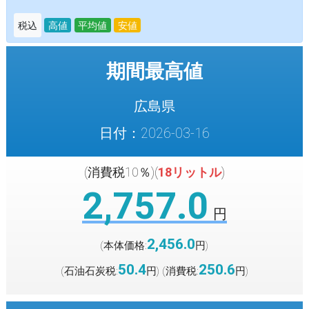
税込
高値
平均値
安値
期間最高値
広島県
日付：2026-03-16
(消費税10％)(
18リットル
)
2,757.0
円
2,456.0
(本体価格:
円
)
50.4
250.6
(石油石炭税:
円
(消費税:
円
)
)