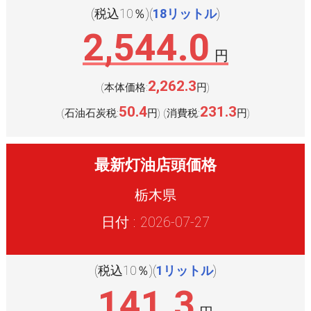
(税込10％)(
18リットル
)
2,544.0
円
2,262.3
(本体価格:
円
)
50.4
231.3
(石油石炭税:
円
(消費税:
円
)
)
最新灯油店頭価格
栃木県
日付 : 2026-07-27
(税込10％)(
1リットル
)
141.3