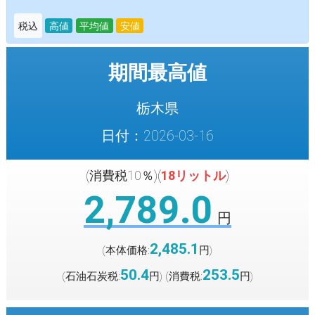
税込
高値
平均値
安値
期間最高値
栃木県
日付：2026-03-16
(消費税10％)(
18リットル
)
2,789.0
円
2,485.1
(本体価格:
円
)
50.4
253.5
(石油石炭税:
円
(消費税:
円
)
)