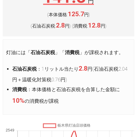
円
125.7
(本体価格:
円
)
2.8
12.8
(石油石炭税:
円
(消費税:
円
)
)
灯油には「
石油石炭税
」「
消費税
」が課税されます。
2.8
石油石炭税
：1リットル当たり
円(石油石炭税2.04
円＋温暖化対策税0.76円)
消費税
：本体価格と石油石炭税を合算した金額に
10%
の消費税が課税