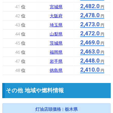
2,482.0
41 位
宮城県
円
2,478.0
42 位
大阪府
円
2,473.0
43 位
埼玉県
円
2,472.0
44 位
山梨県
円
2,469.0
45 位
茨城県
円
2,463.0
46 位
福岡県
円
2,448.0
47 位
岩手県
円
2,410.0
48 位
徳島県
円
その他 地域や燃料情報
灯油店頭価格 | 栃木県