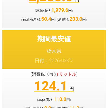
1,979.6
(本体価格:
円
)
50.4
203.0
(石油石炭税:
円
(消費税:
円
)
)
期間最安値
栃木県
日付：2026-03-02
(消費税10％)(
1リットル
)
124.1
円
110.0
(本体価格:
円
)