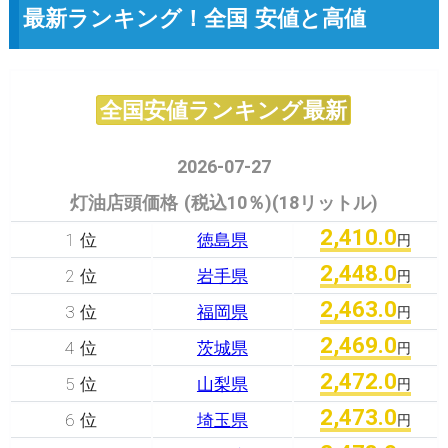
最新ランキング！全国 安値と高値
全国安値ランキング最新
2026-07-27
灯油店頭価格 (税込10％)(18リットル)
2,410.0
1 位
徳島県
円
2,448.0
2 位
岩手県
円
2,463.0
3 位
福岡県
円
2,469.0
4 位
茨城県
円
2,472.0
5 位
山梨県
円
2,473.0
6 位
埼玉県
円