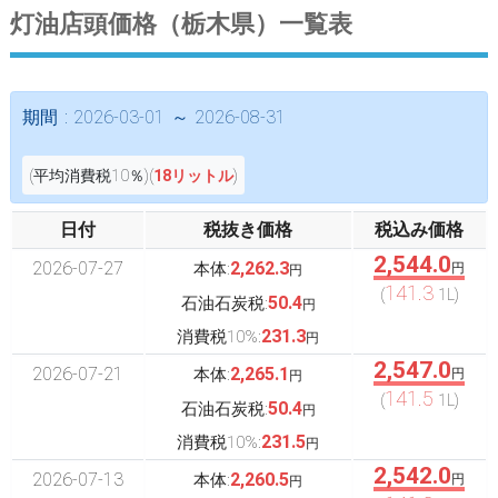
灯油店頭価格（栃木県）一覧表
期間 : 2026-03-01 ～ 2026-08-31
(平均消費税10％)(
18リットル
)
日付
税抜き価格
税込み価格
2,544.0
2026-07-27
2,262.3
本体:
円
円
141.3
(
1L)
50.4
石油石炭税:
円
231.3
消費税10%:
円
2,547.0
2026-07-21
2,265.1
本体:
円
円
141.5
(
1L)
50.4
石油石炭税:
円
231.5
消費税10%:
円
2,542.0
2026-07-13
2,260.5
本体:
円
円