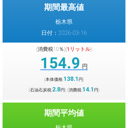
期間最高値
栃木県
日付：2026-03-16
(消費税10％)(
1リットル
)
154.9
円
138.1
(本体価格:
円
)
2.8
14.1
(石油石炭税:
円
(消費税:
円
)
)
期間平均値
栃木県