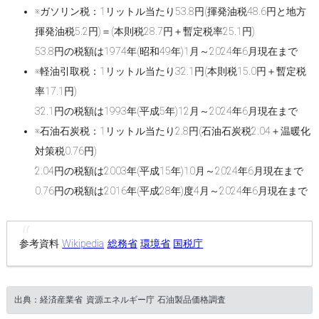
※ガソリン税：1リットル当たり53.8円(揮発油税48.6円と地方
揮発油税5.2円)＝(本則税28.7円＋暫定税率25.1円)
53.8円の税額は1974年(昭和49年)1月～2024年6月現在まで
※軽油引取税：1リットル当たり32.1円(本則税15.0円＋暫定税
率17.1円)
32.1円の税額は1993年(平成5年)12月～2024年6月現在まで
※石油石炭税：1リットル当たり2.8円(石油石炭税2.04＋温暖化
対策税0.76円)
2.04円の税額は2003年(平成15年)10月～2024年6月現在まで
0.76円の税額は2016年(平成28年)度4月～2024年6月現在まで
参考資料
Wikipedia
総務省
環境省
国税庁
出典：経済産業省 資源エネルギー庁 石油製品価格調査