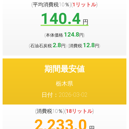
(平均消費税10％)(
1リットル
)
140.4
円
124.8
(本体価格:
円
)
2.8
12.8
(石油石炭税:
円
(消費税:
円
)
)
期間最安値
栃木県
日付：2026-03-02
(消費税10％)(
18リットル
)
2,233.0
円