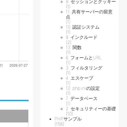
8 セッションとクッキー
(1)
11 共有サーバーの留意
点
(1)
10 認証システム
(1)
9 インクルード
(2)
13 関数
(1)
6 フォームとURL
(1)
3 フィルタリング
(1)
4 エスケープ
(1)
12 php.iniの設定
(1)
7 データベース
(1)
2 セキュリティーの基礎
(10)
PHPサンプル
(156)