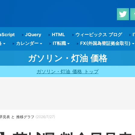
Script
JQuery
HTML
ウィーピックス ブログ
I
格
カレンダー
IT転職
FX(外国為替証拠金取引)
ガソリン・灯油 価格
ガソリン・灯油 価格 トップ
 と 推移グラフ (2026/7/27)