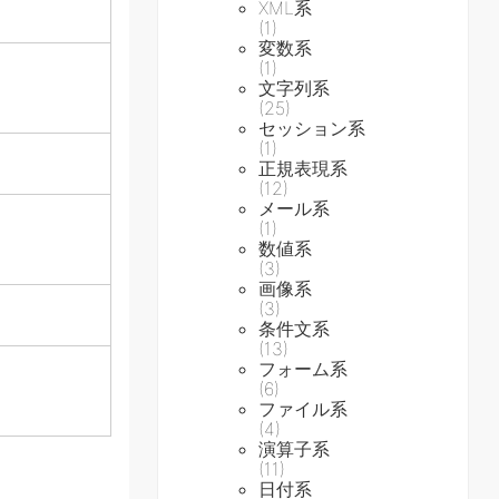
XML系
(1)
変数系
(1)
文字列系
(25)
セッション系
(1)
正規表現系
(12)
メール系
(1)
数値系
(3)
画像系
(3)
条件文系
(13)
フォーム系
(6)
ファイル系
(4)
演算子系
(11)
日付系