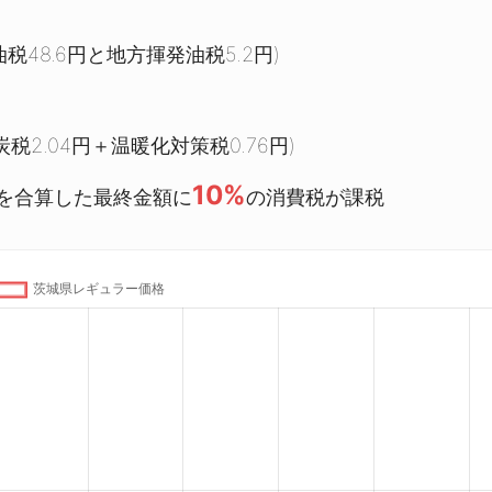
税48.6円と地方揮発油税5.2円)
税2.04円＋温暖化対策税0.76円)
10%
を合算した最終金額に
の消費税が課税