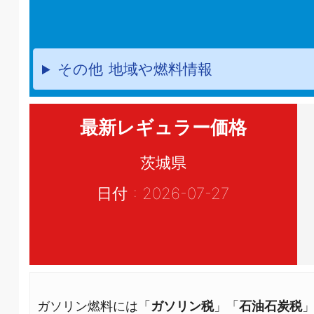
その他 地域や燃料情報
最新レギュラー価格
茨城県
日付 : 2026-07-27
ガソリン燃料には「
ガソリン税
」「
石油石炭税