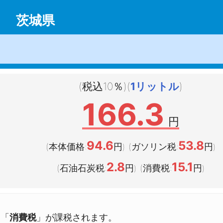
茨城県
(税込10％)(
1リットル
)
166.3
円
94.6
53.8
(本体価格:
円
(ガソリン税:
円
)
)
2.8
15.1
(石油石炭税:
円
(消費税:
円
)
)
」「
消費税
」が課税されます。