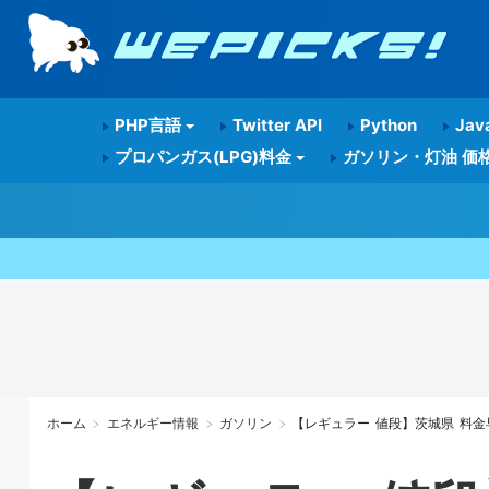
PHP言語
Twitter API
Python
Java
プロパンガス(LPG)料金
ガソリン・灯油 価
ホーム
>
エネルギー情報
>
ガソリン
> 【レギュラー 値段】茨城県 料金早見表