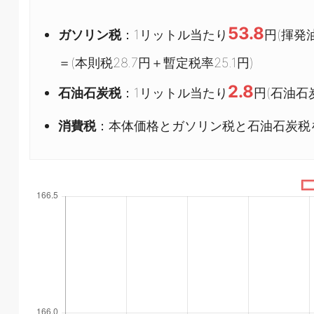
53.8
ガソリン税
：1リットル当たり
円(揮発油
＝(本則税28.7円＋暫定税率25.1円)
2.8
石油石炭税
：1リットル当たり
円(石油石炭
消費税
：本体価格とガソリン税と石油石炭税