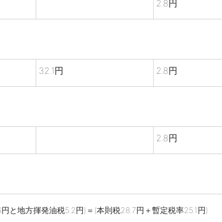
2.8円
32.1円
2.8円
2.8円
円と地方揮発油税5.2円)＝(本則税28.7円＋暫定税率25.1円)