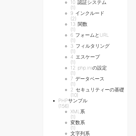
10 認証システム
(1)
9 インクルード
(2)
13 関数
(1)
6 フォームとURL
(1)
3 フィルタリング
(1)
4 エスケープ
(1)
12 php.iniの設定
(1)
7 データベース
(1)
2 セキュリティーの基礎
(10)
PHPサンプル
(156)
XML系
(1)
変数系
(1)
文字列系