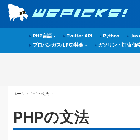
PHP言語
Twitter API
Python
Java
プロパンガス(LPG)料金
ガソリン・灯油 価
ホーム
>
PHPの文法
>
PHPの文法