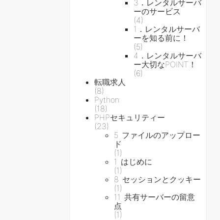
3．レンタルサーバ
ーのサービス
(4)
1．レンタルサーバ
ーを知る前に！
(5)
4．レンタルサーバ
ー大切なPOINT！
(6)
転職求人
(8)
Python
(18)
PHPセキュリティー
(23)
5 ファイルのアップロー
ド
(1)
1 はじめに
(1)
8 セッションとクッキー
(1)
11 共有サーバーの留意
点
(1)