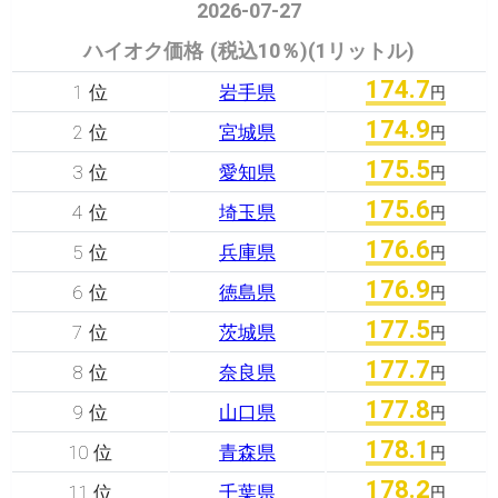
2026-07-27
ハイオク価格 (税込10％)(1リットル)
174.7
1 位
岩手県
円
174.9
2 位
宮城県
円
175.5
3 位
愛知県
円
175.6
4 位
埼玉県
円
176.6
5 位
兵庫県
円
176.9
6 位
徳島県
円
177.5
7 位
茨城県
円
177.7
8 位
奈良県
円
177.8
9 位
山口県
円
178.1
10 位
青森県
円
178.2
11 位
千葉県
円