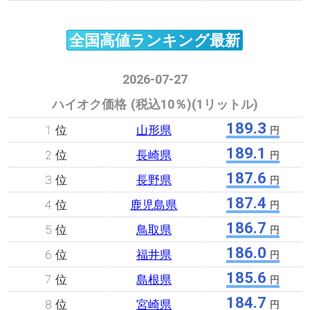
全国高値ランキング最新
2026-07-27
ハイオク価格 (税込10％)(1リットル)
189.3
1 位
山形県
円
189.1
2 位
長崎県
円
187.6
3 位
長野県
円
187.4
4 位
鹿児島県
円
186.7
5 位
鳥取県
円
186.0
6 位
福井県
円
185.6
7 位
島根県
円
184.7
8 位
宮崎県
円