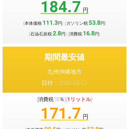
184.7
円
111.3
53.8
(本体価格:
円
(ガソリン税:
円
)
)
2.8
16.8
(石油石炭税:
円
(消費税:
円
)
)
期間最安値
九州沖縄地方
日付：2026-03-02
(消費税10％)(
1リットル
)
171.7
円