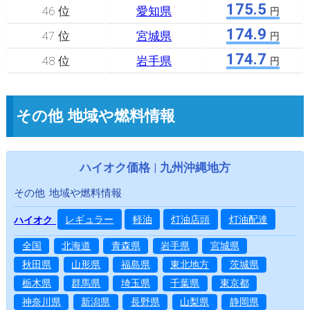
175.5
46 位
愛知県
円
174.9
47 位
宮城県
円
174.7
48 位
岩手県
円
その他 地域や燃料情報
ハイオク価格 | 九州沖縄地方
その他 地域や燃料情報
レギュラー
軽油
灯油店頭
灯油配達
ハイオク
全国
北海道
青森県
岩手県
宮城県
秋田県
山形県
福島県
東北地方
茨城県
栃木県
群馬県
埼玉県
千葉県
東京都
神奈川県
新潟県
長野県
山梨県
静岡県