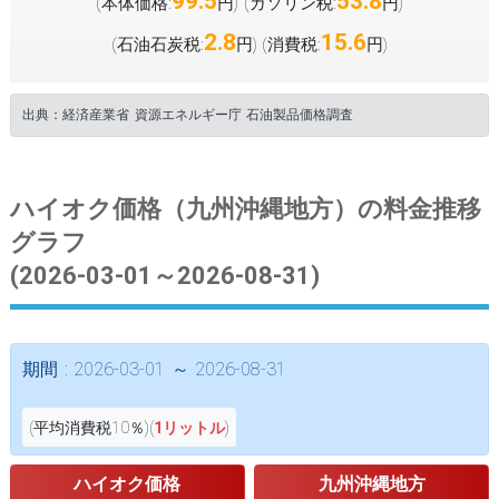
99.5
53.8
(本体価格:
円
(ガソリン税:
円
)
)
2.8
15.6
(石油石炭税:
円
(消費税:
円
)
)
出典：経済産業省 資源エネルギー庁 石油製品価格調査
ハイオク価格（九州沖縄地方）の料金推移
グラフ
(2026-03-01～2026-08-31)
期間 : 2026-03-01 ～ 2026-08-31
(平均消費税10％)(
1リットル
)
ハイオク価格
九州沖縄地方