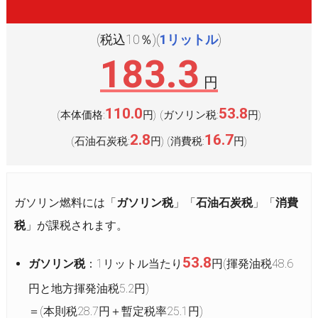
(税込10％)(
1リットル
)
183.3
円
110.0
53.8
(本体価格:
円
(ガソリン税:
円
)
)
2.8
16.7
(石油石炭税:
円
(消費税:
円
)
)
ガソリン燃料には「
ガソリン税
」「
石油石炭税
」「
消費
税
」が課税されます。
53.8
ガソリン税
：1リットル当たり
円(揮発油税48.6
円と地方揮発油税5.2円)
＝(本則税28.7円＋暫定税率25.1円)