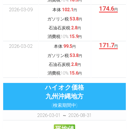
消費税10%:
円
174.6
2026-03-09
102.1
本体:
円
円
53.8
ガソリン税:
円
2.8
石油石炭税:
円
15.9
消費税10%:
円
171.7
2026-03-02
99.5
本体:
円
円
53.8
ガソリン税:
円
2.8
石油石炭税:
円
15.6
消費税10%:
円
ハイオク価格
九州沖縄地方
(検索期間中)
2026-03-01 ～ 2026-08-31
平均値