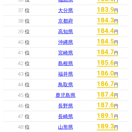
183.9
37 位
大分県
円
184.3
38 位
京都府
円
184.4
39 位
高知県
円
184.5
40 位
沖縄県
円
184.7
41 位
宮崎県
円
185.6
42 位
島根県
円
186.0
43 位
福井県
円
186.7
44 位
鳥取県
円
187.4
45 位
鹿児島県
円
187.6
46 位
長野県
円
189.1
47 位
長崎県
円
189.3
48 位
山形県
円