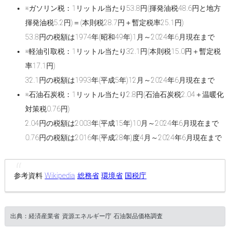
※ガソリン税：1リットル当たり53.8円(揮発油税48.6円と地方
揮発油税5.2円)＝(本則税28.7円＋暫定税率25.1円)
53.8円の税額は1974年(昭和49年)1月～2024年6月現在まで
※軽油引取税：1リットル当たり32.1円(本則税15.0円＋暫定税
率17.1円)
32.1円の税額は1993年(平成5年)12月～2024年6月現在まで
※石油石炭税：1リットル当たり2.8円(石油石炭税2.04＋温暖化
対策税0.76円)
2.04円の税額は2003年(平成15年)10月～2024年6月現在まで
0.76円の税額は2016年(平成28年)度4月～2024年6月現在まで
参考資料
Wikipedia
総務省
環境省
国税庁
出典：経済産業省 資源エネルギー庁 石油製品価格調査