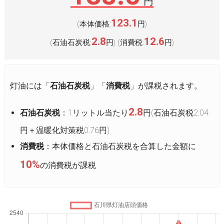
円
123.1
(本体価格:
円
)
2.8
12.6
(石油石炭税:
円
(消費税:
円
)
)
灯油には「
石油石炭税
」「
消費税
」が課税されます。
2.8
石油石炭税
：1リットル当たり
円(石油石炭税2.04
円＋温暖化対策税0.76円)
消費税
：本体価格と石油石炭税を合算した金額に
10%
の消費税が課税