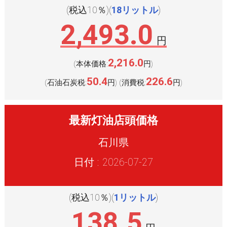
(税込10％)(
18リットル
)
2,493.0
円
2,216.0
(本体価格:
円
)
50.4
226.6
(石油石炭税:
円
(消費税:
円
)
)
最新灯油店頭価格
石川県
日付 : 2026-07-27
(税込10％)(
1リットル
)
138.5