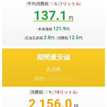
(平均消費税10％)(
1リットル
)
137.1
円
121.9
(本体価格:
円
)
2.8
12.5
(石油石炭税:
円
(消費税:
円
)
)
期間最安値
石川県
日付：2026-03-02
(消費税10％)(
18リットル
)
2,156.0
円