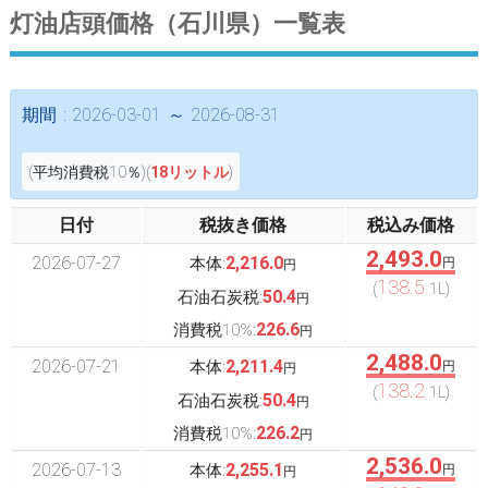
灯油店頭価格（石川県）一覧表
期間 : 2026-03-01 ～ 2026-08-31
(平均消費税10％)(
18リットル
)
日付
税抜き価格
税込み価格
2,493.0
2026-07-27
2,216.0
本体:
円
円
138.5
(
1L)
50.4
石油石炭税:
円
226.6
消費税10%:
円
2,488.0
2026-07-21
2,211.4
本体:
円
円
138.2
(
1L)
50.4
石油石炭税:
円
226.2
消費税10%:
円
2,536.0
2026-07-13
2,255.1
本体:
円
円