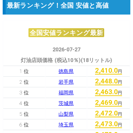
最新ランキング！全国 安値と高値
全国安値ランキング最新
2026-07-27
灯油店頭価格 (税込10％)(18リットル)
2,410.0
1 位
徳島県
円
2,448.0
2 位
岩手県
円
2,463.0
3 位
福岡県
円
2,469.0
4 位
茨城県
円
2,472.0
5 位
山梨県
円
2,473.0
6 位
埼玉県
円