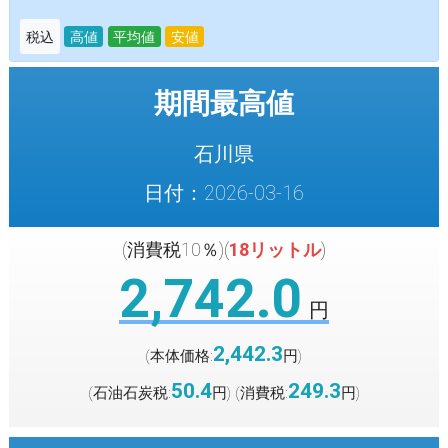
税込
高値
平均値
安値
期間最高値
石川県
日付：2026-03-16
(消費税10％)(
18リットル
)
2,742.0
円
2,442.3
(本体価格:
円
)
50.4
249.3
(石油石炭税:
円
(消費税:
円
)
)