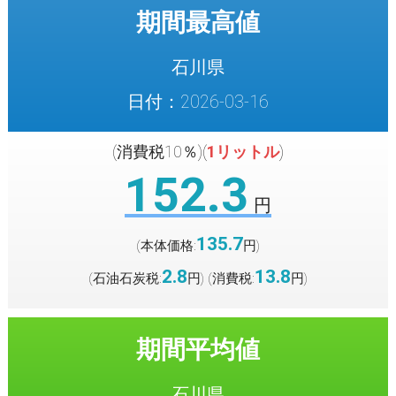
期間最高値
石川県
日付：2026-03-16
(消費税10％)(
1リットル
)
152.3
円
135.7
(本体価格:
円
)
2.8
13.8
(石油石炭税:
円
(消費税:
円
)
)
期間平均値
石川県