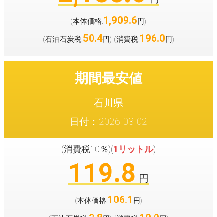
1,909.6
(本体価格:
円
)
50.4
196.0
(石油石炭税:
円
(消費税:
円
)
)
期間最安値
石川県
日付：2026-03-02
(消費税10％)(
1リットル
)
119.8
円
106.1
(本体価格:
円
)