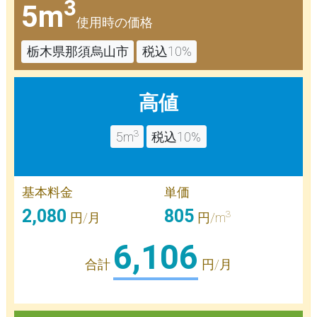
3
5m
使用時の価格
栃木県那須烏山市
税込10%
高値
3
5m
税込10%
基本料金
単価
2,080
805
3
円/月
円/m
6,106
合計
円/月