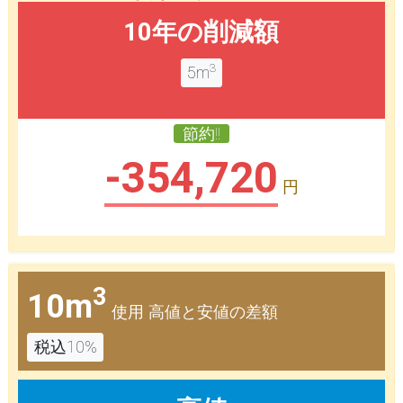
10年の削減額
3
5m
節約!!
-354,720
円
3
10m
使用 高値と安値の差額
税込10%