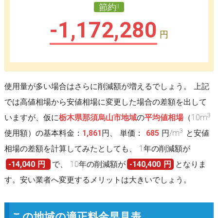
節約!!
-1,172,280
円
使用量が多い場合はさらに削減額が増えるでしょう。 上記
では高値相場から安値相場に変更した場合の差額を出して
3
いますが、仮に
栃木県那須烏山市地域
の
平均値相場
（10m
3
使用額）の基本料金：
1,861
円、 単価：
685
円/m
と安値
相場の差額を計算してみたとしても、 1年の削減額が
-14,040 円
で、 10年の削減額が
-140,400 円
となりま
す。安い業者へ変更するメリットは大きいでしょう。
この地域の適正料金早見表