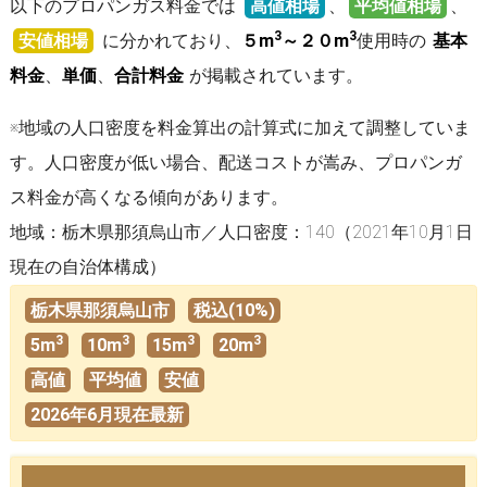
以下のプロパンガス料金では
高値相場
、
平均値相場
、
3
3
安値相場
に分かれており、
５m
～２０m
使用時の
基本
料金
、
単価
、
合計料金
が掲載されています。
※地域の人口密度を料金算出の計算式に加えて調整していま
す。人口密度が低い場合、配送コストが嵩み、プロパンガ
ス料金が高くなる傾向があります。
地域：栃木県那須烏山市／人口密度：140（2021年10月1日
現在の自治体構成）
栃木県那須烏山市
税込(10%)
3
3
3
3
5m
10m
15m
20m
高値
平均値
安値
2026年6月現在最新