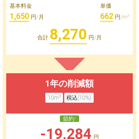
基本料金
単価
1,650
662
3
円/月
円/m
8,270
合計
円/月
1年の削減額
3
10m
税込(10%)
節約!!
-19,284
円