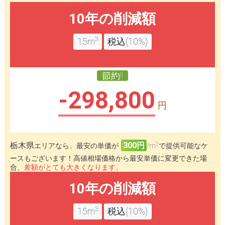
10年の削減額
3
15m
税込(10%)
節約!!
-298,800
円
3
栃木県
300円
エリアなら、最安の単価が
/m
で提供可能なケ
ースもございます！高値相場価格から最安単価に変更できた場
合、
差額がとても大きくなります。
10年の削減額
3
15m
税込(10%)