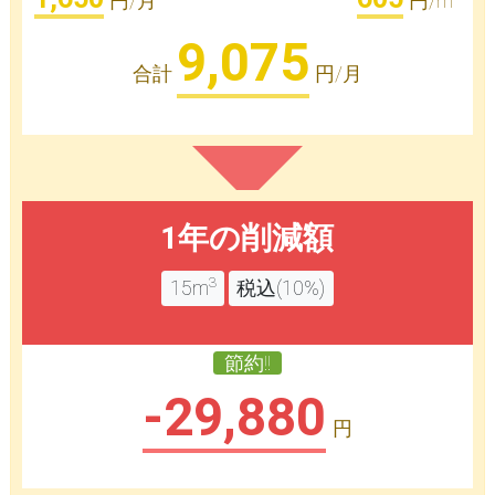
円/月
円/m
9,075
合計
円/月
1年の削減額
3
15m
税込(10%)
節約!!
-29,880
円