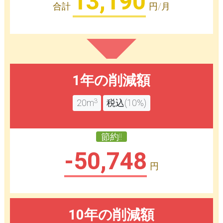
13,190
合計
円/月
1年の削減額
3
20m
税込(10%)
節約!!
-50,748
円
10年の削減額