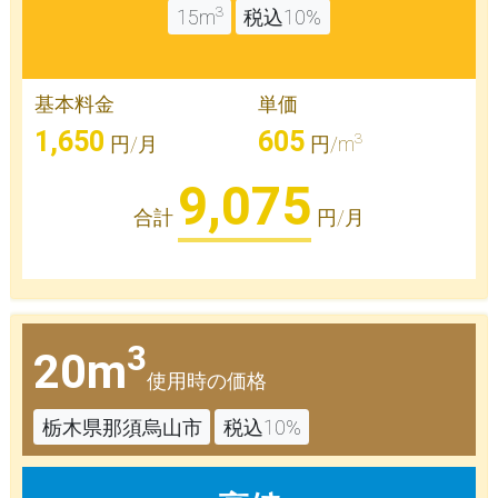
3
15m
税込10%
基本料金
単価
1,650
605
3
円/月
円/m
9,075
合計
円/月
3
20m
使用時の価格
栃木県那須烏山市
税込10%