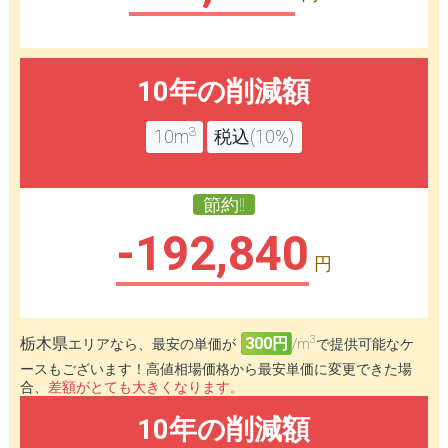
10年の削減額
3
10m
税込(10%)
節約!!
-192,840
円
3
栃木県
300円
エリアなら、最安の単価が
/m
で提供可能なケ
ースもございます！高値相場価格から最安単価に変更できた場
合、
差額がとても大きくなります。
10年の削減額