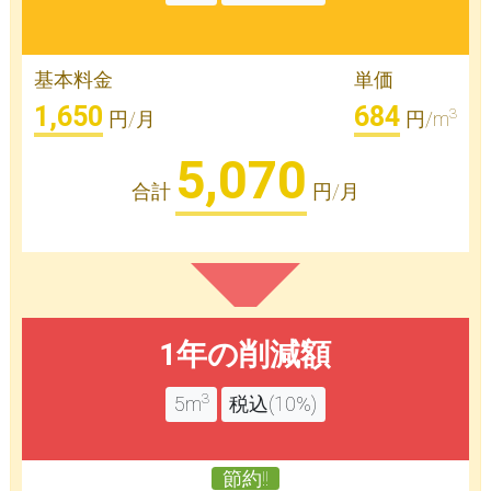
基本料金
単価
1,650
684
3
円/月
円/m
5,070
合計
円/月
1年の削減額
3
5m
税込(10%)
節約!!