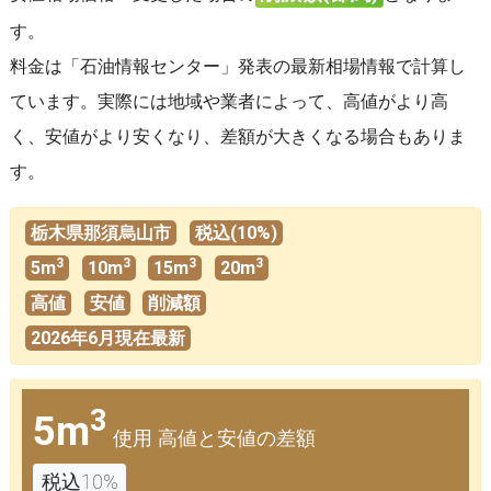
す。
料金は「石油情報センター」発表の最新相場情報で計算し
ています。実際には地域や業者によって、高値がより高
く、安値がより安くなり、差額が大きくなる場合もありま
す。
栃木県那須烏山市
税込(10%)
3
3
3
3
5m
10m
15m
20m
高値
安値
削減額
2026年6月現在最新
3
5m
使用 高値と安値の差額
税込10%