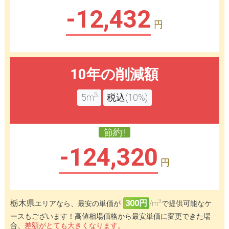
-12,432
円
10年の削減額
3
5m
税込(10%)
節約!!
-124,320
円
3
栃木県
300円
エリアなら、最安の単価が
/m
で提供可能なケ
ースもございます！高値相場価格から最安単価に変更できた場
合、
差額がとても大きくなります。