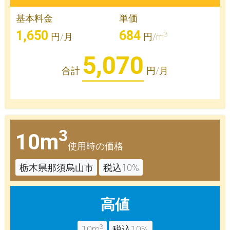
基本料金
単価
1,650
684
3
円/月
円/m
5,070
合計
円/月
3
10m
使用時の価格
栃木県那須烏山市
税込10%
高値
3
10m
税込10%