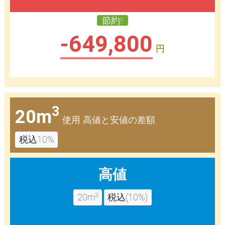
節約!!
-649,800
円
3
20m
使用 高値と安値の差額
税込10%
高値
3
20m
税込(10%)