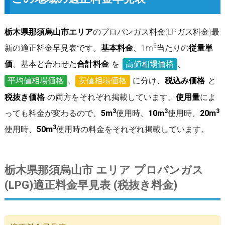
栃木県那須烏山市エリア
のプロパンガス料金(LPガス料金)最
3
新の適正料金早見表です。
基本料金
、1m
当たりの
従量単
価
、基本と合わせた
合計料金
を
高値相場価格
、
平均値相場価格
、
安値相場価格
に分け、
税込み価格
と
税抜き価格
の両方をそれぞれ掲載しています。
使用量
によ
3
3
3
っても料金が変わるので、
5m
使用時、
10m
使用時、
20m
3
使用時、
50m
使用時の料金をそれぞれ掲載しています。
栃木県那須烏山市 エリア プロパンガス
(LPG)適正料金早見表 (税抜き料金)