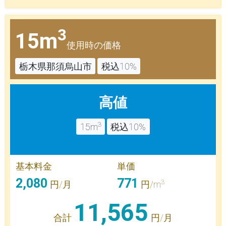
3
15m
使用時の価格
栃木県那須烏山市
税込10%
高値
3
15m
税込10%
基本料金
単価
2,080
771
3
円/月
円/m
11,565
合計
円/月