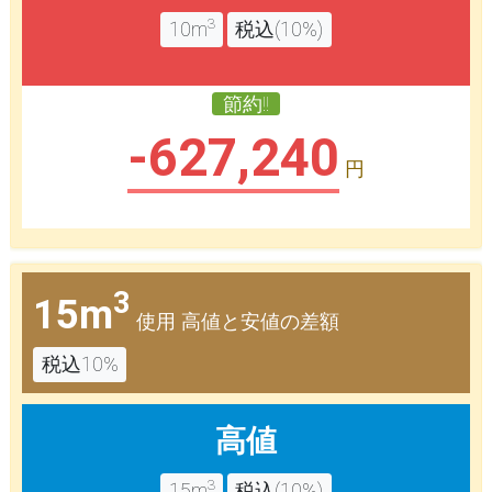
3
10m
税込(10%)
節約!!
-627,240
円
3
15m
使用 高値と安値の差額
税込10%
高値
3
15m
税込(10%)