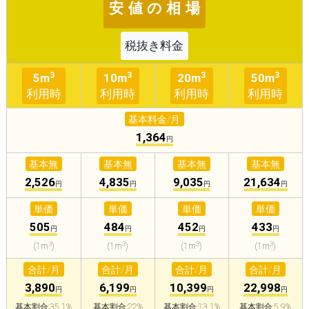
安 値 の 相 場
税抜き料金
3
3
3
3
5m
10m
20m
50m
利用時
利用時
利用時
利用時
基本料金/月
1,364
円
基本無
基本無
基本無
基本無
2,526
4,835
9,035
21,634
円
円
円
円
単価
単価
単価
単価
505
484
452
433
円
円
円
円
3
3
3
3
(1m
)
(1m
)
(1m
)
(1m
)
合計/月
合計/月
合計/月
合計/月
3,890
6,199
10,399
22,998
円
円
円
円
基本割合:35.1%
基本割合:22%
基本割合:13.1%
基本割合:5.9%