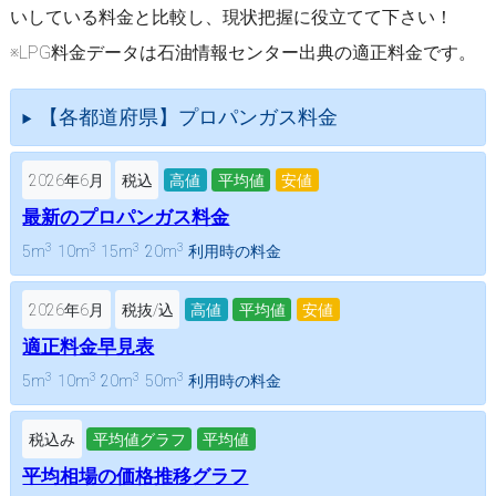
いしている料金と比較し、現状把握に役立てて下さい！
※LPG料金データは石油情報センター出典の適正料金です。
【各都道府県】プロパンガス料金
2026年6月
税込
高値
平均値
安値
最新のプロパンガス料金
3
3
3
3
5m
10m
15m
20m
利用時の料金
2026年6月
税抜/込
高値
平均値
安値
適正料金早見表
3
3
3
3
5m
10m
20m
50m
利用時の料金
税込み
平均値グラフ
平均値
平均相場の価格推移グラフ