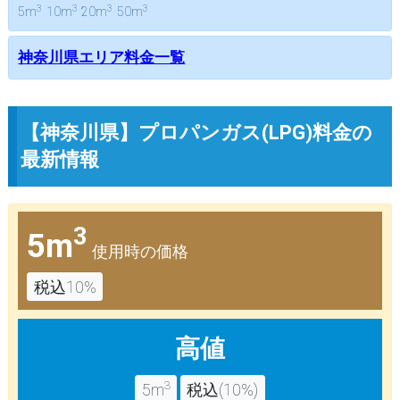
3
3
3
3
5m
10m
20m
50m
神奈川県エリア料金一覧
【神奈川県】プロパンガス(LPG)料金の
最新情報
3
5m
使用時の価格
税込10%
高値
3
5m
税込(10%)