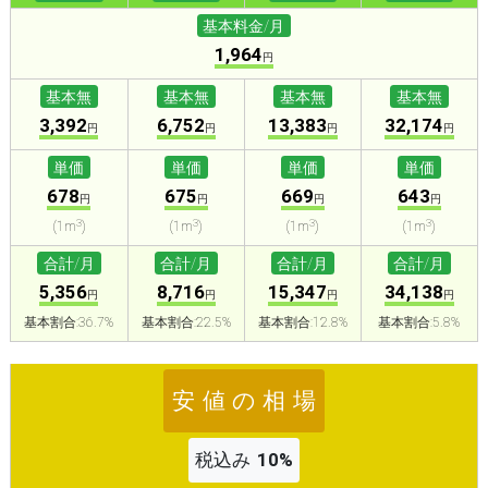
基本料金/月
1,964
円
基本無
基本無
基本無
基本無
3,392
6,752
13,383
32,174
円
円
円
円
単価
単価
単価
単価
678
675
669
643
円
円
円
円
3
3
3
3
(1m
)
(1m
)
(1m
)
(1m
)
合計/月
合計/月
合計/月
合計/月
5,356
8,716
15,347
34,138
円
円
円
円
基本割合:36.7%
基本割合:22.5%
基本割合:12.8%
基本割合:5.8%
安 値 の 相 場
税込み
10%