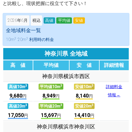
と比較し、現状把握に役立てて下さい！
2026年6月
税込
高値
平均値
安値
全地域料金一覧
3
3
10m
20m
利用時の料金
神奈川県 全地域
高 値
平均値
安 値
詳細情報
神奈川県横浜市西区
3
3
3
高値10m
平均値10m
安値10m
詳細料金
情報→
9,680
8,949
8,140
円
円
円
3
3
3
高値20m
平均値20m
安値20m
17,050
15,697
14,410
円
円
円
神奈川県横浜市神奈川区