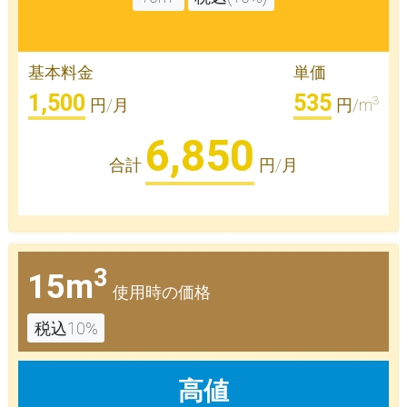
基本料金
単価
1,500
535
3
円/月
円/m
6,850
合計
円/月
3
15m
使用時の価格
税込10%
高値