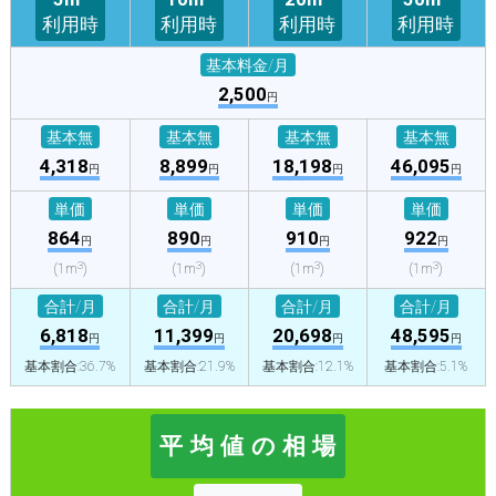
利用時
利用時
利用時
利用時
基本料金/月
2,500
円
基本無
基本無
基本無
基本無
4,318
8,899
18,198
46,095
円
円
円
円
単価
単価
単価
単価
864
890
910
922
円
円
円
円
3
3
3
3
(1m
)
(1m
)
(1m
)
(1m
)
合計/月
合計/月
合計/月
合計/月
6,818
11,399
20,698
48,595
円
円
円
円
基本割合:36.7%
基本割合:21.9%
基本割合:12.1%
基本割合:5.1%
平 均 値 の 相 場