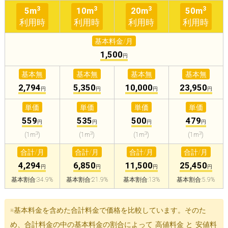
3
3
3
3
5m
10m
20m
50m
利用時
利用時
利用時
利用時
基本料金/月
1,500
円
基本無
基本無
基本無
基本無
2,794
5,350
10,000
23,950
円
円
円
円
単価
単価
単価
単価
559
535
500
479
円
円
円
円
3
3
3
3
(1m
)
(1m
)
(1m
)
(1m
)
合計/月
合計/月
合計/月
合計/月
4,294
6,850
11,500
25,450
円
円
円
円
基本割合:34.9%
基本割合:21.9%
基本割合:13%
基本割合:5.9%
※基本料金を含めた合計料金で価格を比較しています。そのた
め、合計料金の中の基本料金の割合によって 高値料金 と 安値料