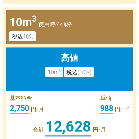
3
10m
使用時の価格
税込10%
高値
3
10m
税込(10%)
基本料金
単価
2,750
988
3
円/月
円/m
12,628
合計
円/月