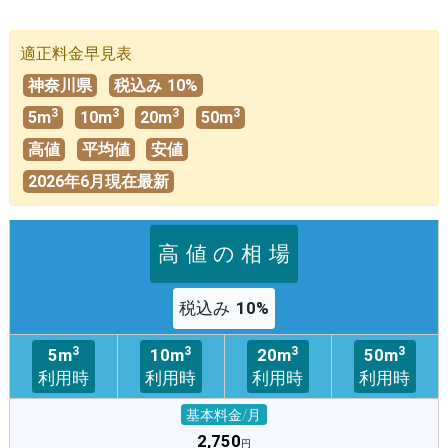
適正料金早見表
神奈川県
税込み
10%
3
3
3
3
5m
10m
20m
50m
高値
平均値
安値
2026年6月現在最新
高 値 の 相 場
税込み
10%
3
3
3
3
5m
10m
20m
50m
利用時
利用時
利用時
利用時
基本料金/月
2,750
円