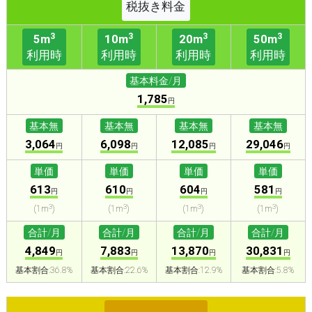
税抜き料金
3
3
3
3
5m
10m
20m
50m
利用時
利用時
利用時
利用時
基本料金/月
1,785
円
基本無
基本無
基本無
基本無
3,064
6,098
12,085
29,046
円
円
円
円
単価
単価
単価
単価
613
610
604
581
円
円
円
円
3
3
3
3
(1m
)
(1m
)
(1m
)
(1m
)
合計/月
合計/月
合計/月
合計/月
4,849
7,883
13,870
30,831
円
円
円
円
基本割合:36.8%
基本割合:22.6%
基本割合:12.9%
基本割合:5.8%