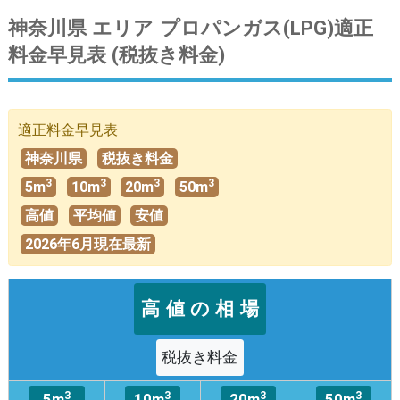
神奈川県 エリア プロパンガス(LPG)適正
料金早見表 (税抜き料金)
適正料金早見表
神奈川県
税抜き料金
3
3
3
3
5m
10m
20m
50m
高値
平均値
安値
2026年6月現在最新
高 値 の 相 場
税抜き料金
3
3
3
3
5m
10m
20m
50m