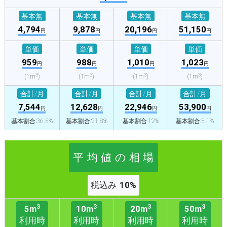
基本無
基本無
基本無
基本無
4,794
9,878
20,196
51,150
円
円
円
円
単価
単価
単価
単価
959
988
1,010
1,023
円
円
円
円
3
3
3
3
(1m
)
(1m
)
(1m
)
(1m
)
合計/月
合計/月
合計/月
合計/月
7,544
12,628
22,946
53,900
円
円
円
円
基本割合:36.5%
基本割合:21.8%
基本割合:12%
基本割合:5.1%
平 均 値 の 相 場
税込み
10%
3
3
3
3
5m
10m
20m
50m
利用時
利用時
利用時
利用時