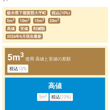
栃木県下都賀郡大平町
税込(10%)
3
3
3
3
5m
10m
15m
20m
高値
安値
削減額
2026年6月現在最新
3
5m
使用 高値と安値の差額
税込10%
高値
3
5m
税込(10%)