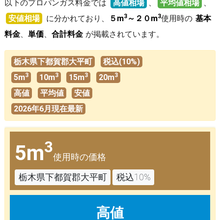
以下のプロパンガス料金では
高値相場
、
平均値相場
、
3
3
安値相場
に分かれており、
５m
～２０m
使用時の
基本
料金
、
単価
、
合計料金
が掲載されています。
栃木県下都賀郡大平町
税込(10%)
3
3
3
3
5m
10m
15m
20m
高値
平均値
安値
2026年6月現在最新
3
5m
使用時の価格
栃木県下都賀郡大平町
税込10%
高値