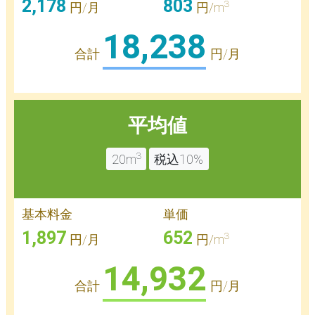
2,178
803
3
円/月
円/m
18,238
合計
円/月
平均値
3
20m
税込10%
基本料金
単価
1,897
652
3
円/月
円/m
14,932
合計
円/月