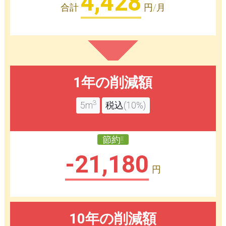
4,428
合計
円/月
1年の削減額
3
5m
税込(10%)
節約!!
-21,180
円
10年の削減額