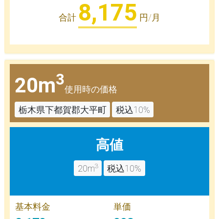
8,175
合計
円/月
3
20m
使用時の価格
栃木県下都賀郡大平町
税込10%
高値
3
20m
税込10%
基本料金
単価