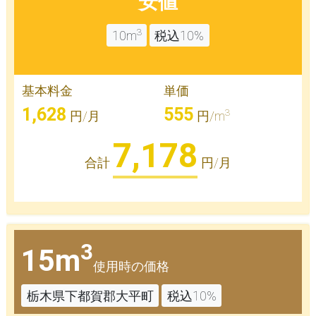
安値
3
10m
税込10%
基本料金
単価
1,628
555
3
円/月
円/m
7,178
合計
円/月
3
15m
使用時の価格
栃木県下都賀郡大平町
税込10%