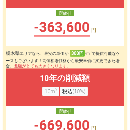
節約!!
-363,600
円
3
栃木県
300円
エリアなら、最安の単価が
/m
で提供可能なケ
ースもございます！高値相場価格から最安単価に変更できた場
合、
差額がとても大きくなります。
10年の削減額
3
10m
税込(10%)
節約!!
-669,600
円