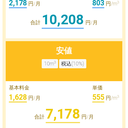
2,178
803
3
円/月
円/m
10,208
合計
円/月
安値
3
10m
税込(10%)
基本料金
単価
1,628
555
3
円/月
円/m
7,178
合計
円/月