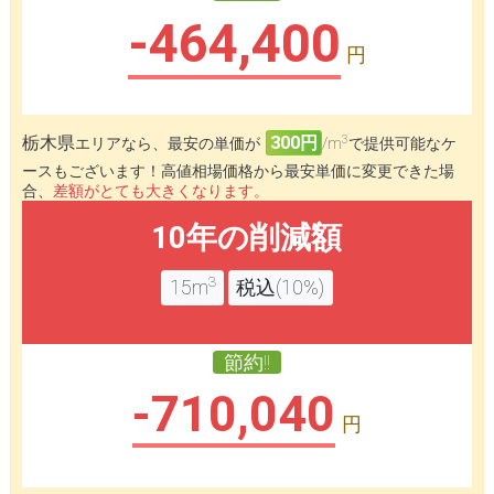
-464,400
円
3
栃木県
300円
エリアなら、最安の単価が
/m
で提供可能なケ
ースもございます！高値相場価格から最安単価に変更できた場
合、
差額がとても大きくなります。
10年の削減額
3
15m
税込(10%)
節約!!
-710,040
円