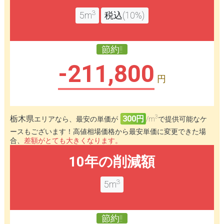
3
5m
税込(10%)
節約!!
-211,800
円
3
栃木県
300円
エリアなら、最安の単価が
/m
で提供可能なケ
ースもございます！高値相場価格から最安単価に変更できた場
合、
差額がとても大きくなります。
10年の削減額
3
5m
節約!!