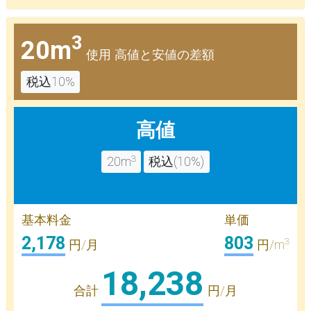
3
20m
使用 高値と安値の差額
税込10%
高値
3
20m
税込(10%)
基本料金
単価
2,178
803
3
円/月
円/m
18,238
合計
円/月