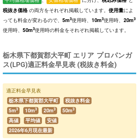
平均値相場価格
、
安値相場価格
に分け、
税込み価格
と
税抜き価格
の両方をそれぞれ掲載しています。
使用量
によ
3
3
3
っても料金が変わるので、
5m
使用時、
10m
使用時、
20m
3
使用時、
50m
使用時の料金をそれぞれ掲載しています。
栃木県下都賀郡大平町 エリア プロパンガ
ス(LPG)適正料金早見表 (税抜き料金)
適正料金早見表
栃木県下都賀郡大平町
税抜き料金
3
3
3
3
5m
10m
20m
50m
高値
平均値
安値
2026年6月現在最新