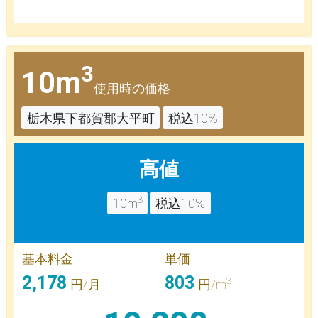
3
10m
使用時の価格
栃木県下都賀郡大平町
税込10%
高値
3
10m
税込10%
基本料金
単価
2,178
803
3
円/月
円/m