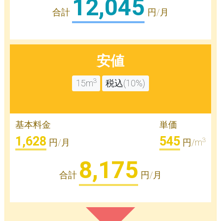
12,045
合計
円/月
安値
3
15m
税込(10%)
基本料金
単価
1,628
545
3
円/月
円/m
8,175
合計
円/月