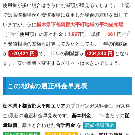
使用量が多い場合はさらに削減額が増えるでしょう。 上記
では高値相場から安値相場に変更した場合の差額を出して
いますが、仮に
栃木県下都賀郡大平町地域
の
平均値相場
3
3
（10m
使用額）の基本料金：
1,897
円、 単価：
661
円/m
と安値相場の差額を計算してみたとしても、 1年の削減額
が
-20,424 円
で、 10年の削減額が
-204,240 円
となり
ます。安い業者へ変更するメリットは大きいでしょう。
この地域の適正料金早見表
栃木県下都賀郡大平町エリア
のプロパンガス料金(LPガス料
3
金)最新の適正料金早見表です。
基本料金
、1m
当たりの
従
量単価
、基本と合わせた
合計料金
を
高値相場価格
、