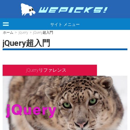
サイト メニュー
ホーム
>
jquery
> jQuery超入門
jQuery超入門
jQueryリファレンス