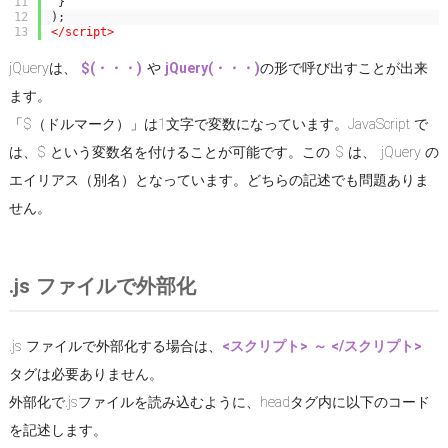
11
}
12
)
;
13
</script>
jQueryは、
$(・・・)
や
jQuery(・・・)
の形で呼び出すことが出来
ます。
「$（ドルマーク）」は1文字で変数になっています。JavaScript で
は、$ という変数名を付けることが可能です。この $ は、 jQuery の
エイリアス（別名）となっています。どちらの記述でも問題ありま
せん。
.js ファイルで外部化
.js ファイルで外部化する場合は、
<スクリプト> ～ </スクリプト>
タグは必要ありません。
外部化で.jsファイルを読み込むように、headタグ内に以下のコード
を記述します。