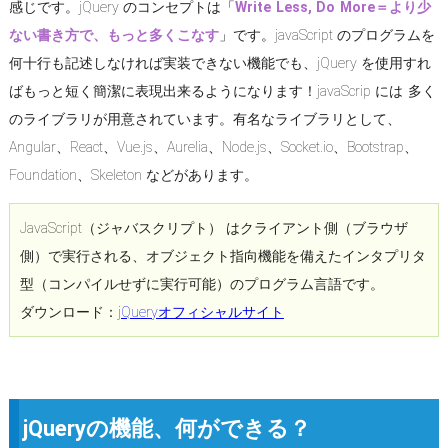
感じです。jQuery のコンセプトは「
Write Less, Do More＝より少
ない書き方で、もっと多くこなす
」です。javaScript のプログラムを
何十行も記述しなければ実装できない機能でも、jQuery を使用すれ
ばもっと短く簡潔に表現出来るようになります！javaScrip には 多く
のライブラリが用意されています。有名なライブラリとして、
Angular、React、Vue.js、Aurelia、Node.js、Socket.io、Bootstrap、
Foundation、Skeleton などがあります。
JavaScript（ジャバスクリプト） はクライアント側（ブラウザ
側）で実行される、オブジェクト指向機能を備えたインタプリタ
型（コンパイルせずに実行可能）のプログラム言語です。
ダウンロード：
jQueryオフィシャルサイト
jQueryの機能、何ができる？