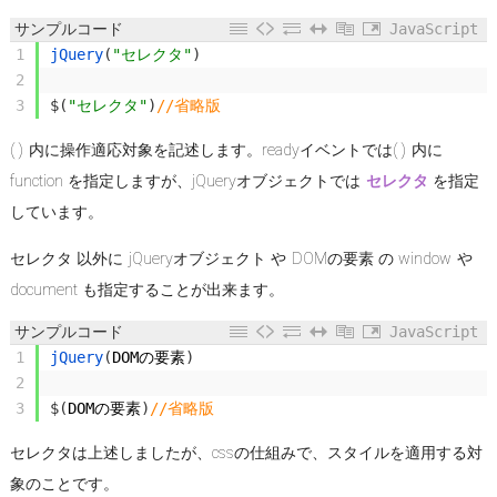
サンプルコード
JavaScript
1
jQuery
(
"セレクタ"
)
2
3
$
(
"セレクタ"
)
//省略版
( ) 内に操作適応対象を記述します。readyイベントでは( ) 内に
function を指定しますが、jQueryオブジェクトでは
セレクタ
を指定
しています。
セレクタ 以外に jQueryオブジェクト や DOMの要素 の window や
document も指定することが出来ます。
サンプルコード
JavaScript
1
jQuery
(
DOM
の要素
)
2
3
$
(
DOM
の要素
)
//省略版
セレクタは上述しましたが、cssの仕組みで、スタイルを適用する対
象のことです。