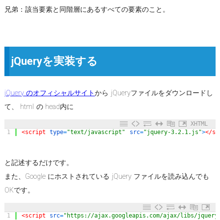
兄弟：該当要素と同階層にあるすべての要素のこと。
jQueryを実装する
jQuery のオフィシャルサイト
から jQueryファイルをダウンロードし
て、 html の head内に
XHTML
1
<script 
type
=
"text/javascript"
src
=
"jquery-3.2.1.js"
>
</sc
と記述するだけです。
また、Google にホストされている jQuery ファイルを読み込んでも
OKです。
1
<script 
src
=
"https://ajax.googleapis.com/ajax/libs/jquery