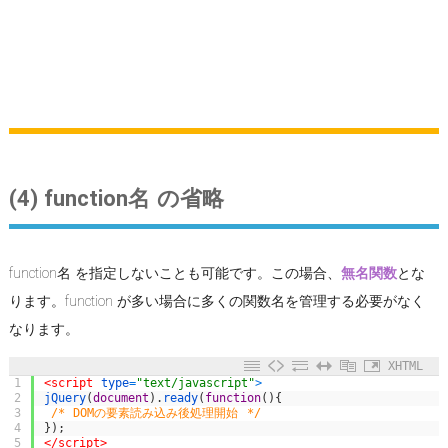
(4) function名 の省略
function名 を指定しないことも可能です。この場合、
無名関数
とな
ります。function が多い場合に多くの関数名を管理する必要がなく
なります。
XHTML
1
<script 
type
=
"text/javascript"
>
2
jQuery
(
document
)
.
ready
(
function
(
)
{
3
/* DOMの要素読み込み後処理開始 */
4
}
)
;
5
</script>