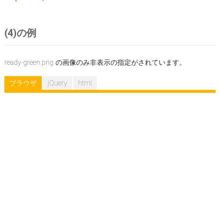
(4)の例
ready-green.png の画像のみ非表示の指定がされています。
ブラウザ
jQuery
html