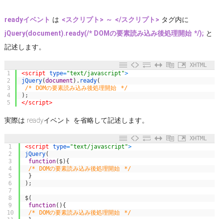
readyイベント
は
<スクリプト> ～ </スクリプト>
タグ内に
jQuery(document).ready(/* DOMの要素読み込み後処理開始 */);
と
記述します。
XHTML
1
<script 
type
=
"text/javascript"
>
2
jQuery
(
document
)
.
ready
(
3
/* DOMの要素読み込み後処理開始 */
4
)
;
5
</script>
実際は readyイベント を省略して記述します。
XHTML
1
<script 
type
=
"text/javascript"
>
2
jQuery
(
3
function
(
$
)
{
4
/* DOMの要素読み込み後処理開始 */
5
}
6
)
;
7
8
$
(
9
function
(
)
{
10
/* DOMの要素読み込み後処理開始 */