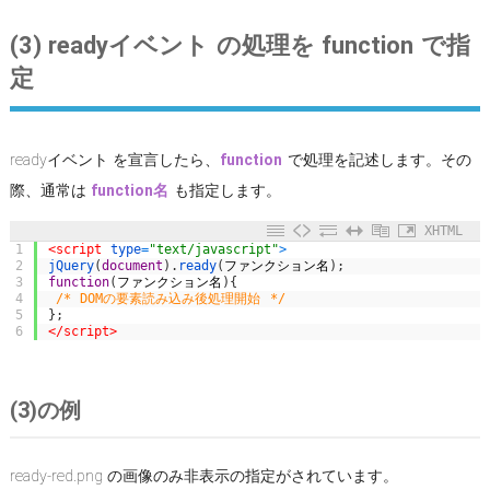
(3) readyイベント の処理を function で指
定
readyイベント を宣言したら、
function
で処理を記述します。その
際、通常は
function名
も指定します。
XHTML
1
<script 
type
=
"text/javascript"
>
2
jQuery
(
document
)
.
ready
(
ファンクション名
)
;
3
function
(
ファンクション名
)
{
4
/* DOMの要素読み込み後処理開始 */
5
}
;
6
</script>
(3)の例
ready-red.png の画像のみ非表示の指定がされています。