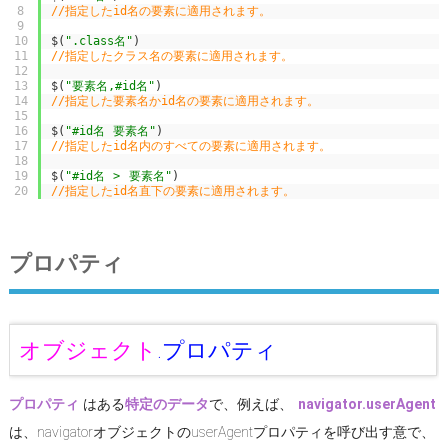
8
//指定したid名の要素に適用されます。
9
10
$
(
".class名"
)
11
//指定したクラス名の要素に適用されます。
12
13
$
(
"要素名,#id名"
)
14
//指定した要素名かid名の要素に適用されます。
15
16
$
(
"#id名 要素名"
)
17
//指定したid名内のすべての要素に適用されます。
18
19
$
(
"#id名 > 要素名"
)
20
//指定したid名直下の要素に適用されます。
プロパティ
オブジェクト
.
プロパティ
プロパティ
はある
特定のデータ
で、例えば、
navigator.userAgent
は、navigatorオブジェクトのuserAgentプロパティを呼び出す意で、