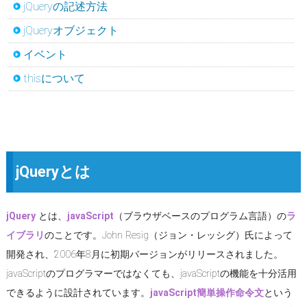
jQueryの記述方法
jQueryオブジェクト
イベント
thisについて
jQueryとは
jQuery
とは、
javaScript
（ブラウザベースのプログラム言語）の
ラ
イブラリ
のことです。John Resig（ジョン・レッシグ）氏によって
開発され、2006年8月に初期バージョンがリリースされました。
javaScriptのプログラマーではなくても、javaScriptの機能を十分活用
できるように設計されています。
javaScript簡単操作命令文
という