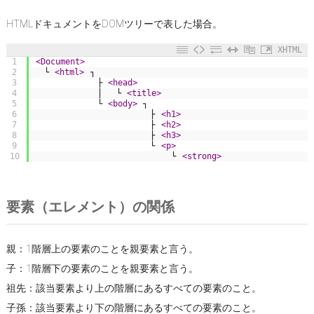
HTMLドキュメントをDOMツリーで表した場合。
XHTML
1
<Document>
2
　└ 
<html>
 ┐
3
         　├ 
<head>
4
         　│ 　└ 
<title>
5
         　└ 
<body>
 ┐
6
                 　 ├ 
<h1>
7
                 　 ├ 
<h2>
8
                 　 ├ 
<h3>
9
                 　 └ 
<p>
10
                       └ 
<strong>
要素（エレメント）の関係
親：1階層上の要素のことを親要素と言う。
子：1階層下の要素のことを親要素と言う。
祖先：該当要素より上の階層にあるすべての要素のこと。
子孫：該当要素より下の階層にあるすべての要素のこと。