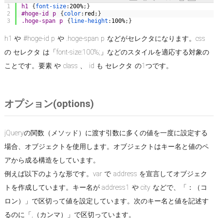
1
h1 
{
font-size
:
200%
;
}
2
#hoge-id p 
{
color
:
red
;
}
3
.hoge-span p 
{
line-height
:
100%
;
}
h1 や #hoge-id p や .hoge-span p などがセレクタになります。css
の セレクタ は「font-size:100%;」などのスタイルを適応する対象の
ことです。要素 や class 、 id も セレクタ の1つです。
オプション(options)
jQueryの関数（メソッド）に渡す引数に多くの値を一度に設定する
場合、オブジェクトを使用します。オブジェクトはキー名と値のペ
アから成る構造をしています。
例えば以下のような形です。var で address を宣言してオブジェク
トを作成しています。キー名が address1 や city などで、「：（コ
ロン）」で区切って値を設定しています。次のキー名と値を記述す
るのに「,（カンマ）」で区切っています。