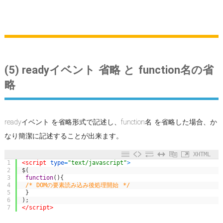
(5) readyイベント 省略 と function名の省
略
readyイベント を省略形式で記述し、function名 を省略した場合、か
なり簡潔に記述することが出来ます。
XHTML
1
<script 
type
=
"text/javascript"
>
2
$
(
3
function
(
)
{
4
/* DOMの要素読み込み後処理開始 */
5
}
6
)
;
7
</script>