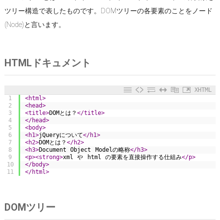
ツリー構造で表したものです。DOMツリーの各要素のことをノード
(Node)と言います。
HTMLドキュメント
XHTML
1
<html>
2
<head>
3
<title>
DOMとは？
</title>
4
</head>
5
<body>
6
<h1>
jQueryについて
</h1>
7
<h2>
DOMとは？
</h2>
8
<h3>
Document Object Modelの略称
</h3>
9
<p>
<strong>
xml や html の要素を直接操作する仕組み
</p>
10
</body>
11
</html>
DOMツリー