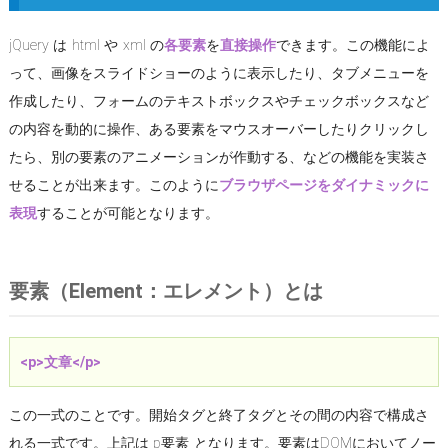
jQuery は html や xml の
各要素
を
直接操作
できます。この機能によ
って、画像をスライドショーのように表示したり、タブメニューを
作成したり、フォームのテキストボックスやチェックボックスなど
の内容を動的に操作、ある要素をマウスオーバーしたりクリックし
たら、別の要素のアニメーションが作動する、などの機能を実装さ
せることが出来ます。このように
ブラウザページをダイナミックに
表現
することが可能となります。
要素（Element：エレメント）とは
<p>文章</p>
この一式のことです。開始タグと終了タグとその間の内容で構成さ
れる一式です。上記は p要素 となります。要素はDOMにおいてノー