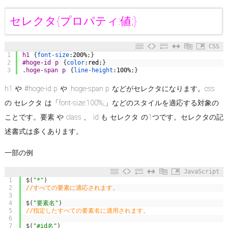
セレクタ{プロパティ:値;}
CSS
1
h1 
{
font-size
:
200%
;
}
2
#hoge-id p 
{
color
:
red
;
}
3
.hoge-span p 
{
line-height
:
100%
;
}
h1 や #hoge-id p や .hoge-span p などがセレクタになります。css
の セレクタ は「font-size:100%;」などのスタイルを適応する対象の
ことです。要素 や class 、 id も セレクタ の1つです。セレクタの記
述書式は多くあります。
一部の例
JavaScript
1
$
(
"*"
)
2
//すべての要素に適応されます。
3
4
$
(
"要素名"
)
5
//指定したすべての要素名に適用されます。
6
7
$
(
"#id名"
)