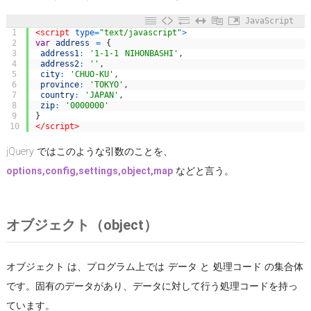
JavaScript
1
<script 
type
=
"text/javascript"
>
2
var
address
=
{
3
address1
:
'1-1-1 NIHONBASHI'
,
4
address2
:
''
,
5
city
:
'CHUO-KU'
,
6
province
:
'TOKYO'
,
7
country
:
'JAPAN'
,
8
zip
:
'0000000'
9
}
10
</script>
jQuery ではこのような引数のことを、
options,config,settings,object,map
などと言う。
オブジェクト（object）
オブジェクト は、プログラム上では データ と 処理コード の集合体
です。固有のデータがあり、データに対して行う処理コードを持っ
ています。