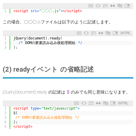
1
<script 
src
=
"〇〇〇.js"
>
</script>
この場合、〇〇〇.jsファイルは以下のように記述します。
XHTML
1
jQuery
(
document
)
.
ready
(
2
/
*
DOMの要素読み込み後処理開始
*
/
3
)
;
(2) readyイベント の省略記述
jQuery(document).ready の記述は
$
のみでも同じ意味になります。
XHTML
1
<script 
type
=
"text/javascript"
>
2
$
(
3
/* DOMの要素読み込み後処理開始 */
4
)
;
5
</script>