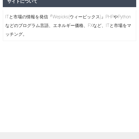
サイトについて
ITと市場の情報を発信『Wepicks(ウィーピックス)』PHPやPython
などのプログラム言語、エネルギー価格、FXなど、ITと市場をマ
ッチング。