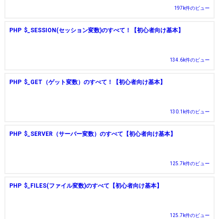
197k件のビュー
PHP $_SESSION(セッション変数)のすべて！【初心者向け基本】
134.6k件のビュー
PHP $_GET（ゲット変数）のすべて！【初心者向け基本】
130.1k件のビュー
PHP $_SERVER（サーバー変数）のすべて【初心者向け基本】
125.7k件のビュー
PHP $_FILES(ファイル変数)のすべて【初心者向け基本】
125.7k件のビュー