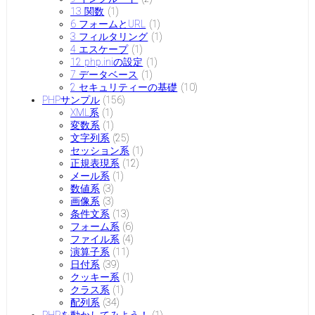
13 関数
(1)
6 フォームとURL
(1)
3 フィルタリング
(1)
4 エスケープ
(1)
12 php.iniの設定
(1)
7 データベース
(1)
2 セキュリティーの基礎
(10)
PHPサンプル
(156)
XML系
(1)
変数系
(1)
文字列系
(25)
セッション系
(1)
正規表現系
(12)
メール系
(1)
数値系
(3)
画像系
(3)
条件文系
(13)
フォーム系
(6)
ファイル系
(4)
演算子系
(11)
日付系
(39)
クッキー系
(1)
クラス系
(1)
配列系
(34)
PHPを動かしてみよう！
(1)