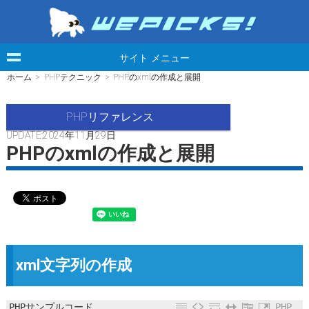
サイト メニュー
ホーム
>
PHPテクニック
> PHPのxmlの作成と展開
PHPリファレンス
UPDATE:2024年11月29日
PHPのxmlの作成と展開
xml文字列の作成
PHPサンプルコード
PHP