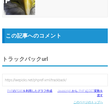
この記事へのコメント
トラックバックurl
https://wepicks.net/phpref-xml/trackback/
PHPのPEARを利用したグラフ作成
Javascript から PHP にGET変数を
渡す
このページのトップへ