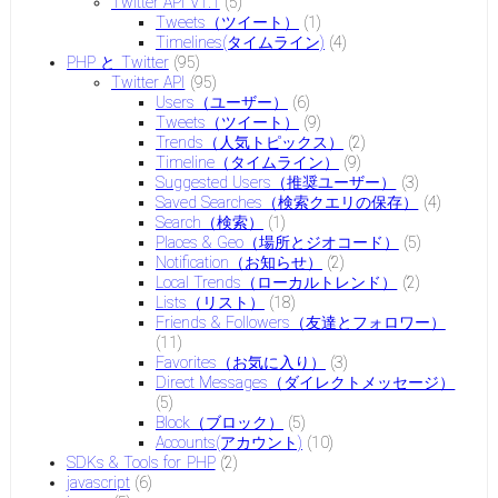
Twitter API V1.1
(5)
Tweets（ツイート）
(1)
Timelines(タイムライン)
(4)
PHP と Twitter
(95)
Twitter API
(95)
Users（ユーザー）
(6)
Tweets（ツイート）
(9)
Trends（人気トピックス）
(2)
Timeline（タイムライン）
(9)
Suggested Users（推奨ユーザー）
(3)
Saved Searches（検索クエリの保存）
(4)
Search（検索）
(1)
Places & Geo（場所とジオコード）
(5)
Notification（お知らせ）
(2)
Local Trends（ローカルトレンド）
(2)
Lists（リスト）
(18)
Friends & Followers（友達とフォロワー）
(11)
Favorites（お気に入り）
(3)
Direct Messages（ダイレクトメッセージ）
(5)
Block（ブロック）
(5)
Accounts(アカウント)
(10)
SDKs & Tools for PHP
(2)
javascript
(6)