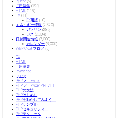
jquery
(5)
IT用語集
(190)
HTML
(119)
FX
(11)
FX用語
(10)
エネルギー情報
(2,320)
ガソリン
(286)
ガス
(2,034)
日付関連情報
(3,000)
カレンダー
(3,000)
WEPICKS! ブログ
(5)
FX
HTML
IT用語集
javascript
jquery
PHP と Twitter
PHP と Twitter API V1.1
PHPの文法
PHPはじめに
PHPを動かしてみよう！
PHPサンプル
PHPセキュリティー
PHPテクニック