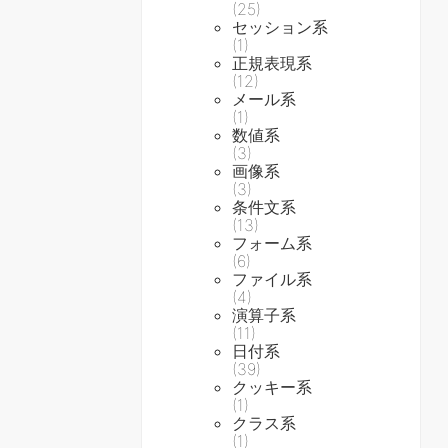
(25)
セッション系
(1)
正規表現系
(12)
メール系
(1)
数値系
(3)
画像系
(3)
条件文系
(13)
フォーム系
(6)
ファイル系
(4)
演算子系
(11)
日付系
(39)
クッキー系
(1)
クラス系
(1)