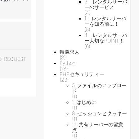
3．レンタルサーバ
ーのサービス
(4)
1．レンタルサーバ
ーを知る前に！
(5)
4．レンタルサーバ
ー大切なPOINT！
(6)
転職求人
(8)
_REQUEST
Python
(18)
PHPセキュリティー
(23)
5 ファイルのアップロー
ド
(1)
1 はじめに
(1)
8 セッションとクッキー
(1)
11 共有サーバーの留意
点
(1)