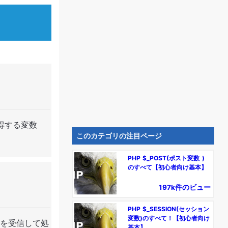
を取得する変数
このカテゴリの注目ページ
PHP $_POST(ポスト変数 )
のすべて【初心者向け基本】
197k件のビュー
PHP $_SESSION(セッション
変数)のすべて！【初心者向け
の値を受信して処
基本】