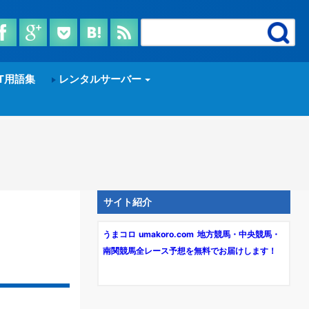
T用語集
レンタルサーバー
サイト紹介
うまコロ umakoro.com 地方競馬・中央競馬・
南関競馬全レース予想を無料でお届けします！