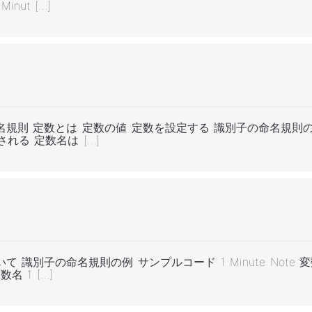
ut […]
名の命名規則 定数とは 定数の値 定数を設定する 識別子の命名規則
される 定数名は […]
いて 識別子の命名規則の例 サンプルコード 1 Minute Note
名 1 […]