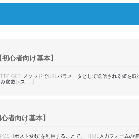
！【初心者向け基本】
変数) は、HTTP GET メソッドでURLパラメータとして送信される値
数(=ス […]
【初心者向け基本】
まとめ $_POST(ポスト変数)を利用することで、HTML入力フォーム