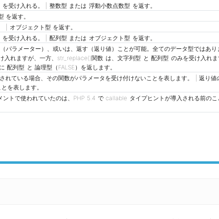
 を受け入れる。 | 整数型 または 浮動小数点数型 を返す。
型 を返す。
 | オブジェクト型 を返す。
 を受け入れる。 | 配列型 または オブジェクト型 を返す。
る（パラメーター）、或いは、返す（返り値）ことが可能。全てのデータ型ではあり
受け入れますが、一方、str_replace()関数 は、文字列型 と 配列型 のみを受け入れます
値に 配列型 と 論理型（FALSE）を返します。
使用されている場合、その関数がパラメータを受け付けないことを表します。 | 返り値の型
ことを表します。
ュメントで使われていたのは、PHP 5.4 で callable タイプヒントが導入される前