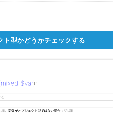
オブジェクト型かどうかチェックする
(
mixed $var
);
する
UE、変数がオブジェクト型ではない場合：FALSE