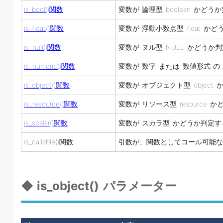
is_bool()関数
変数が 論理型 boolean かどう
is_float()関数
変数が 浮動小数点型 float か
is_null()関数
変数が ヌル型 NULL かどうか
is_numeric()関数
変数が 数字 または 数値形式 
is_object()関数
変数が オブジェクト型 object
is_resource()関数
変数が リソース型 resource 
is_scalar()関数
変数が スカラ型 かどうか判定す
is_callable()関数
引数が、関数としてコール可能な
◆ is_object() パラメーター