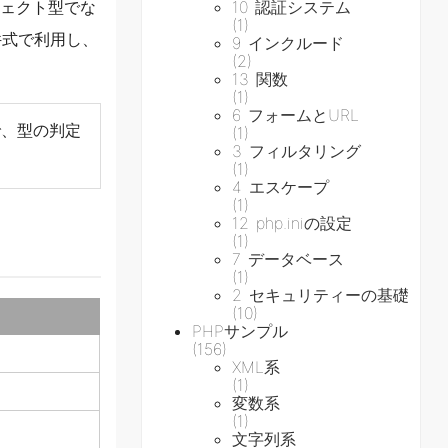
ジェクト型でな
10 認証システム
(1)
条件式で利用し、
9 インクルード
(2)
13 関数
(1)
6 フォームとURL
で、型の判定
(1)
3 フィルタリング
(1)
4 エスケープ
(1)
12 php.iniの設定
(1)
7 データベース
(1)
2 セキュリティーの基礎
(10)
PHPサンプル
(156)
XML系
(1)
変数系
(1)
文字列系