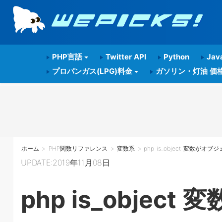
PHP言語
Twitter API
Python
Java
プロパンガス(LPG)料金
ガソリン・灯油 価
ホーム
>
PHP関数リファレンス
>
変数系
> php is_object 変数
UPDATE:2019年11月08日
php is_obje