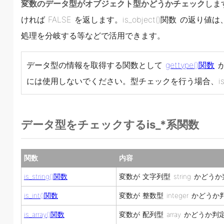
変数のデータ型がオブジェクト型かどうかチェック
しま
ければ FALSE を返します。is_object()関数 の返
処理を分岐する等などで活用できます。
データ型の情報を取得する関数として
gettype()関数
が
には使用しないでください。型チェックを行う場合、is
データ型をチェックするis_*系関数
関数
内容
is_string()関数
変数が 文字列型 string かどう
is_int()関数
変数が 整数型 integer かどう
is_array()関数
変数が 配列型 array かどうか判