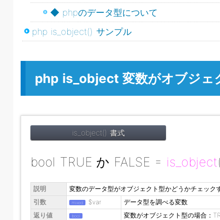
◆ phpのデータ型について
php is_object() サンプル
php is_object 変数が
is_object() 書式
bool TRUE か FALSE
=
is_object
説明
変数のデータ型がオブジェクト型かどうかチェック
引数
$var
データ型を調べる変数
mixed
返り値
変数がオブジェクト型の場合：TR
bool