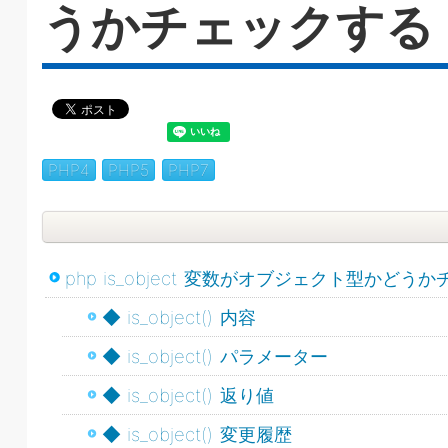
うかチェックする
PHP4
PHP5
PHP7
php is_object 変数がオブジェクト型かどう
◆ is_object() 内容
◆ is_object() パラメーター
◆ is_object() 返り値
◆ is_object() 変更履歴