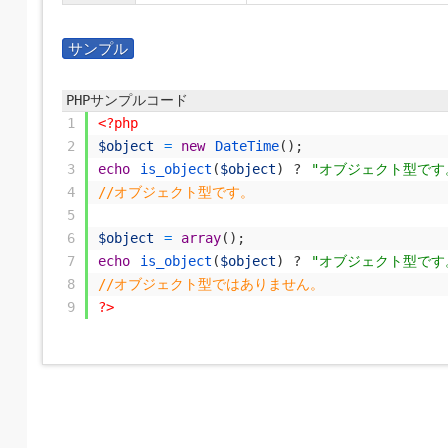
サンプル
PHPサンプルコード
1
<?php
2
$object
=
new
DateTime
(
)
;
3
echo
is_object
(
$object
)
?
"オブジェクト型です。<
4
//オブジェクト型です。
5
6
$object
=
array
(
)
;
7
echo
is_object
(
$object
)
?
"オブジェクト型です。<
8
//オブジェクト型ではありません。
9
?>