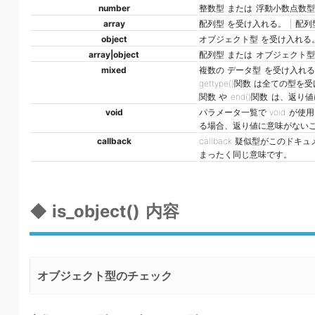
number
整数型 または 浮動小数点数型
array
配列型 を受け入れる。 | 配列
object
オブジェクト型 を受け入れる。
array|object
配列型 または オブジェクト型
mixed
複数の データ型 を受け入れ
gettype()関数 は全ての型を
関数 や end()関数 は、返り
void
パラメータ一覧で void が
る場合、返り値に意味がない
callback
callback 疑似型がこのドキ
まったく同じ意味です。
◆ is_object() 内容
オブジェクト型のチェック