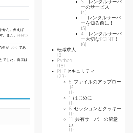
3．レンタルサーバ
ーのサービス
(4)
1．レンタルサーバ
ーを知る前に！
(5)
ません。例えば
4．レンタルサーバ
。また、reset()
ー大切なPOINT！
(6)
が void であ
転職求人
(8)
のことでした。両者は
Python
(18)
PHPセキュリティー
(23)
5 ファイルのアップロー
ド
(1)
1 はじめに
(1)
8 セッションとクッキー
(1)
11 共有サーバーの留意
点
(1)