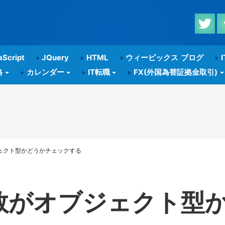
Script
JQuery
HTML
ウィーピックス ブログ
I
格
カレンダー
IT転職
FX(外国為替証拠金取引)
がオブジェクト型かどうかチェックする
ct 変数がオブジェクト型