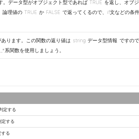
す。データ型がオブジェクト型であれば TRUE を返し、オブ
り値は、論理値の TRUE か FALSE で返ってくるので、if文などの
あります。この関数の返り値は string データ型情報 ですの
_*系関数を使用しましょう。
か判定する
か判定する
定する