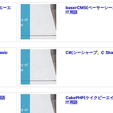
、エーエ
baserCMS(ベーサーシー
IT用語
sic
C#(シーシャープ、C Sharp
用語
CakePHP(ケイクピーエイ
IT用語