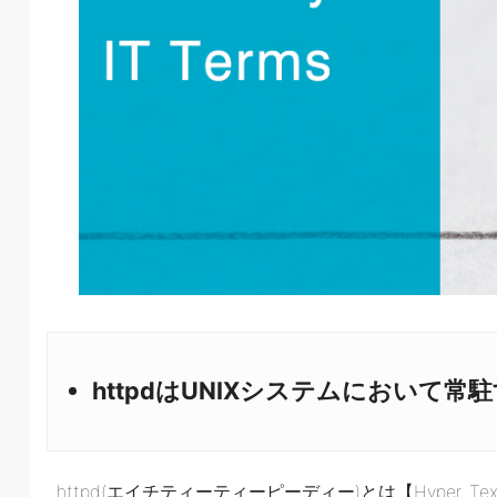
httpdはUNIXシステムにおいて
httpd(エイチティーティーピーディー)とは【Hyper Tex