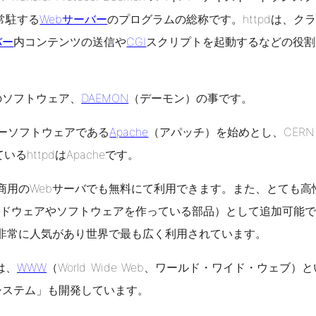
常駐する
Webサーバー
のプログラムの総称です。httpdは、ク
バー
内コンテンツの送信や
CGI
スクリプトを起動するなどの役割
のソフトウェア、
DAEMON
（デーモン）の事です。
リーソフトウェアである
Apache
（アパッチ）を始めとし、CER
いるhttpdはApacheです。
、商用のWebサーバでも無料にて利用できます。また、とても高
ードウェアやソフトウェアを作っている部品）として追加可能
は非常に人気があり世界で最も広く利用されています。
は、
WWW
（World Wide Web、ワールド・ワイド・ウェブ）
システム」も開発しています。