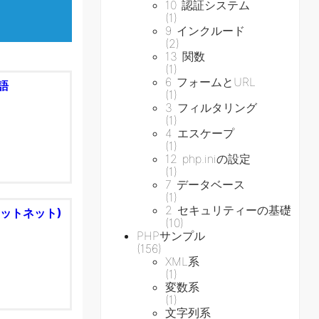
10 認証システム
(1)
9 インクルード
(2)
13 関数
(1)
6 フォームとURL
用語
(1)
3 フィルタリング
(1)
4 エスケープ
(1)
12 php.iniの設定
(1)
7 データベース
(1)
2 セキュリティーの基礎
ドットネット)
(10)
PHPサンプル
(156)
XML系
(1)
変数系
(1)
文字列系