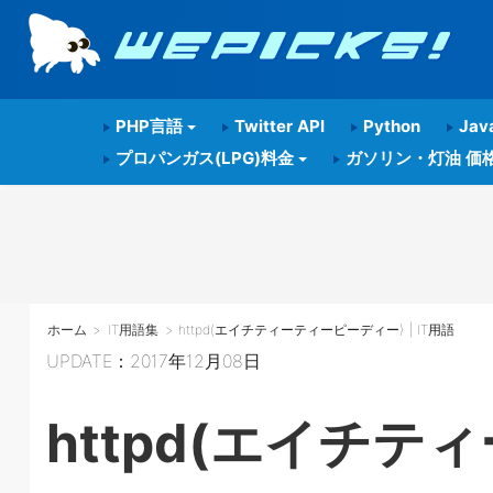
PHP言語
Twitter API
Python
Java
プロパンガス(LPG)料金
ガソリン・灯油 価
ホーム
>
IT用語集
> httpd(エイチティーティーピーディー) | IT用語
UPDATE：2017年12月08日
httpd(エイチティ