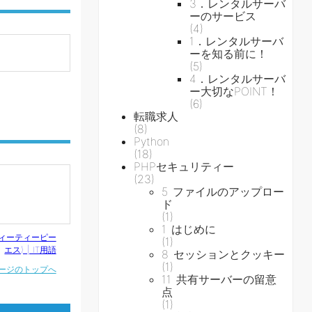
3．レンタルサーバ
ーのサービス
(4)
1．レンタルサーバ
ーを知る前に！
(5)
4．レンタルサーバ
ー大切なPOINT！
(6)
転職求人
(8)
Python
(18)
PHPセキュリティー
(23)
5 ファイルのアップロー
ド
(1)
1 はじめに
ティーティーピー
(1)
エス) | IT用語
8 セッションとクッキー
(1)
ージのトップへ
11 共有サーバーの留意
点
(1)