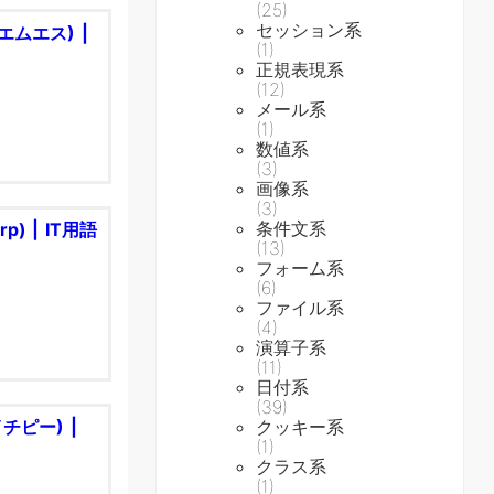
(25)
セッション系
エムエス) |
(1)
正規表現系
(12)
メール系
(1)
数値系
(3)
画像系
(3)
条件文系
) | IT用語
(13)
フォーム系
(6)
ファイル系
(4)
演算子系
(11)
日付系
(39)
クッキー系
チピー) |
(1)
クラス系
(1)